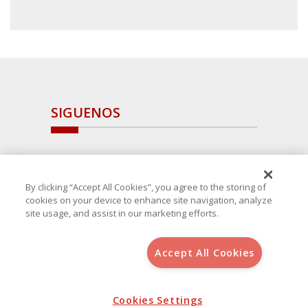
SIGUENOS
By clicking “Accept All Cookies”, you agree to the storing of
cookies on your device to enhance site navigation, analyze
site usage, and assist in our marketing efforts.
Accept All Cookies
Copyright 2025 Avanza Spain
, S.L.U.(B-64405731) c/ San Norberto
48 - 50, 28021 (Madrid)
Aviso Legal
Política de Cookies
Cookies Settings