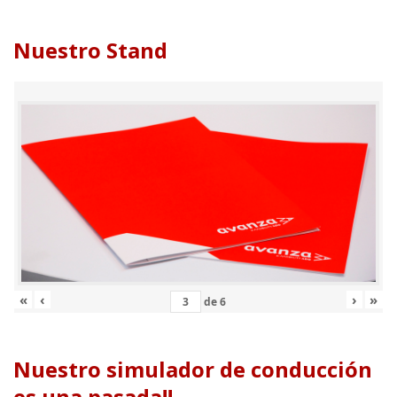
Nuestro Stand
«
‹
›
»
de
6
Nuestro simulador de conducción
es una pasada!!