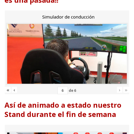
Simulador de conducción
«
‹
›
»
de
6
Así de animado a estado nuestro
Stand durante el fin de semana