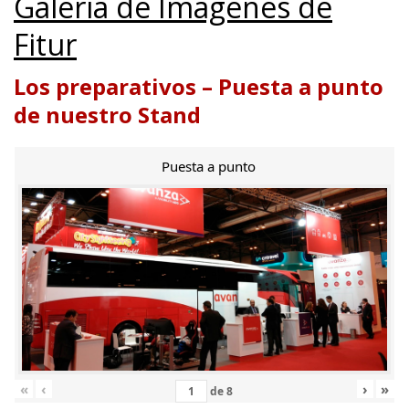
Galería de Imágenes de
Fitur
Los preparativos – Puesta a punto
de nuestro Stand
Puesta a punto
«
‹
›
»
de
8