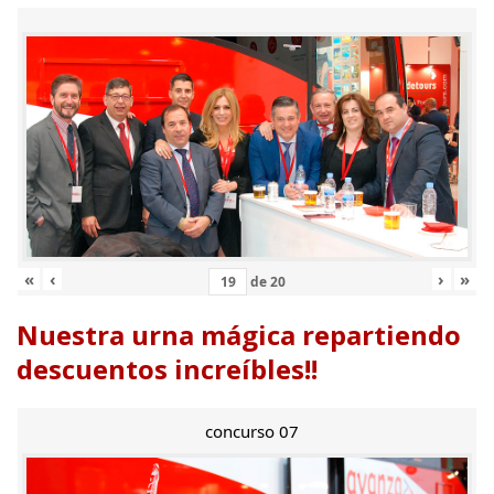
«
‹
›
»
de
20
Nuestra urna mágica repartiendo
descuentos increíbles!!
concurso 07