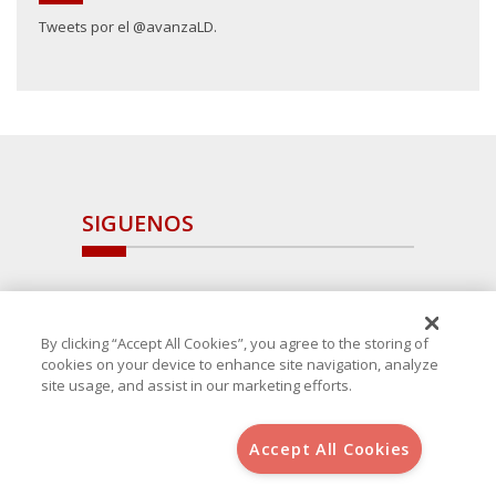
Tweets por el @avanzaLD.
SIGUENOS
By clicking “Accept All Cookies”, you agree to the storing of
cookies on your device to enhance site navigation, analyze
site usage, and assist in our marketing efforts.
Accept All Cookies
Copyright 2025 Avanza Spain
, S.L.U.(B-64405731) c/ San Norberto
48 - 50, 28021 (Madrid)