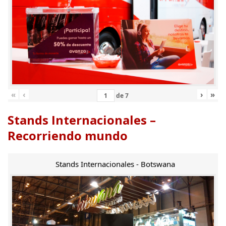
«
‹
›
»
de
7
Stands Internacionales –
Recorriendo mundo
Stands Internacionales - Botswana