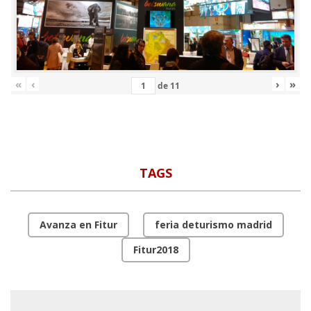
«
‹
›
»
de
11
TAGS
Avanza en Fitur
feria deturismo madrid
Fitur2018