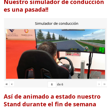
Nuestro simulador de conducción
es una pasada!!
Simulador de conducción
«
‹
›
»
de
6
Así de animado a estado nuestro
Stand durante el fin de semana