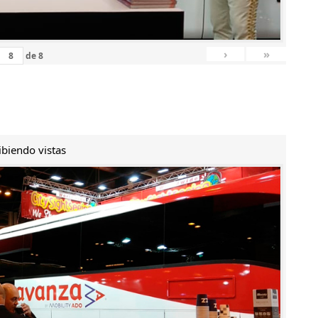
›
»
de
8
ibiendo vistas