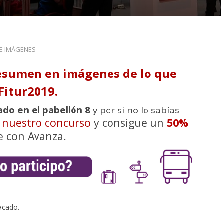
DE IMÁGENES
esumen en imágenes de lo que
Fitur2019.
ado en el pabellón 8
y por si no lo sabías
n nuestro concurso
y consigue un
50%
e con Avanza.
acado.