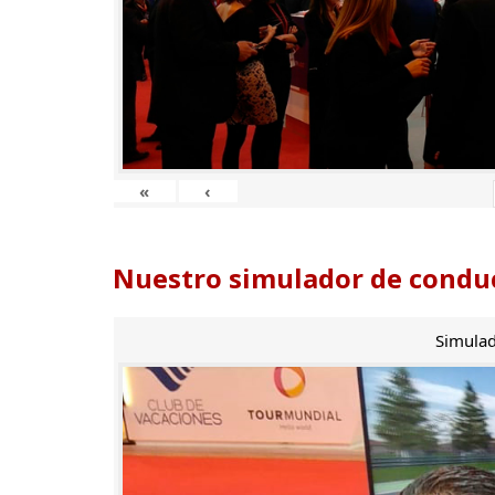
«
‹
Nuestro simulador de conduc
Simulad