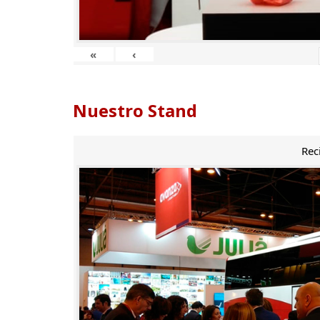
«
‹
Nuestro Stand
Rec