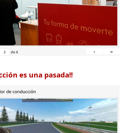
›
»
de
6
ción es una pasada!!
or de conducción