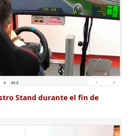
›
»
de
6
tro Stand durante el fin de