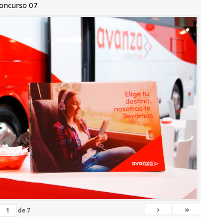
oncurso 07
›
»
de
7