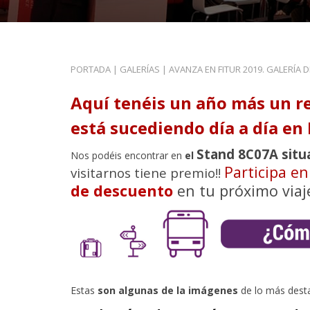
PORTADA
|
GALERÍAS
|
AVANZA EN FITUR 2019. GALERÍA 
Aquí tenéis un año más un r
está sucediendo día a día en 
Stand 8C07A situ
Nos podéis encontrar en
el
Participa e
visitarnos tiene premio!!
de descuento
en tu próximo viaj
Estas
son algunas de la imágenes
de lo más dest