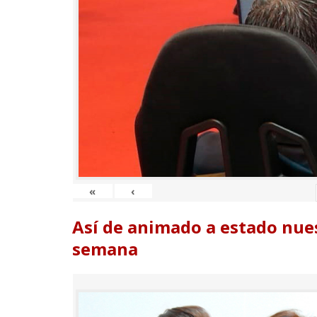
«
‹
Así de animado a estado nues
semana