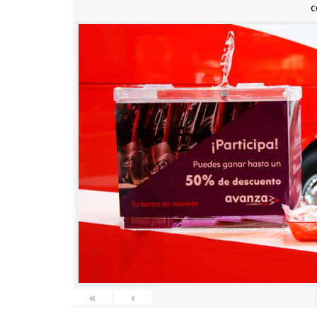
c
«
‹