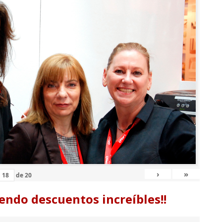
›
»
de
20
endo descuentos increíbles!!