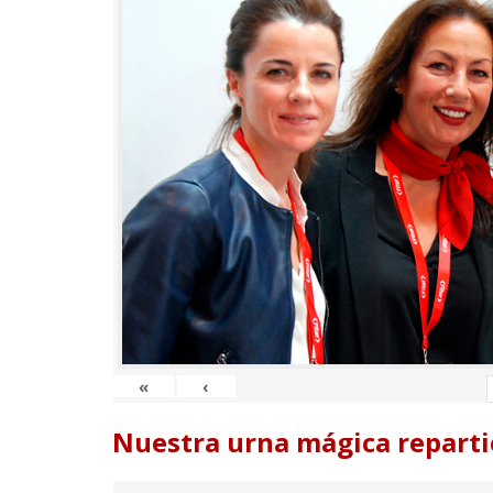
«
‹
Nuestra urna mágica reparti