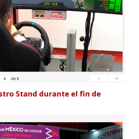
›
»
de
6
tro Stand durante el fin de