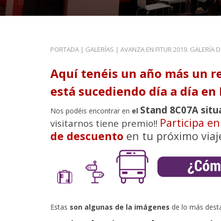
PORTADA
|
GALERÍAS
|
AVANZA EN FITUR 2019. GALERÍA 
Aquí tenéis un año más un r
está sucediendo día a día en 
Stand 8C07A situ
Nos podéis encontrar en
el
Participa e
visitarnos tiene premio!!
de descuento
en tu próximo viaj
Estas
son algunas de la imágenes
de lo más dest