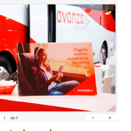
›
»
de
7