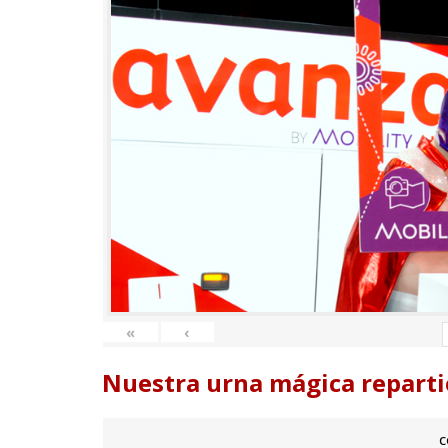
«
‹
Nuestra urna mágica reparti
c