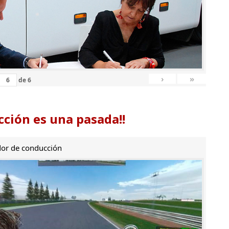
›
»
de
6
ción es una pasada!!
or de conducción