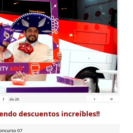
›
»
de
20
endo descuentos increíbles!!
oncurso 07