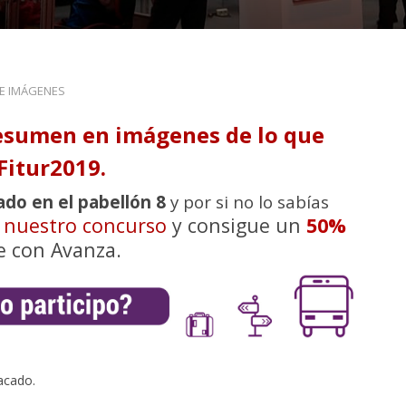
DE IMÁGENES
esumen en imágenes de lo que
Fitur2019.
ado en el pabellón 8
y por si no lo sabías
n nuestro concurso
y consigue un
50%
e con Avanza.
acado.