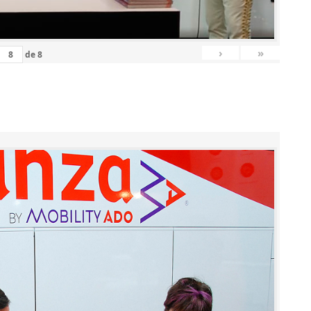
›
»
de
8