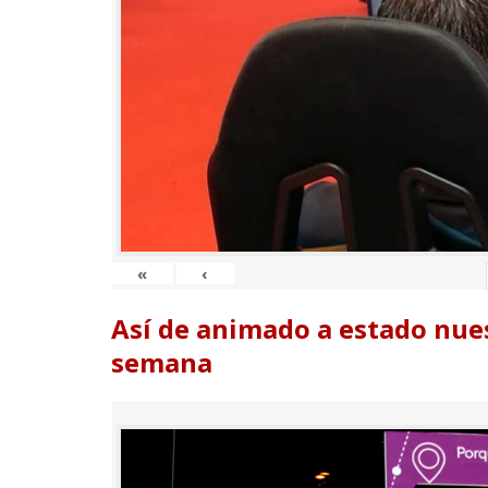
«
‹
Así de animado a estado nues
semana