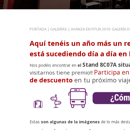
PORTADA
|
GALERÍAS
|
AVANZA EN FITUR 2019. GALERÍA 
Aquí tenéis un año más un r
está sucediendo día a día en 
Stand 8C07A situ
Nos podéis encontrar en
el
Participa e
visitarnos tiene premio!!
de descuento
en tu próximo viaj
Estas
son algunas de la imágenes
de lo más dest