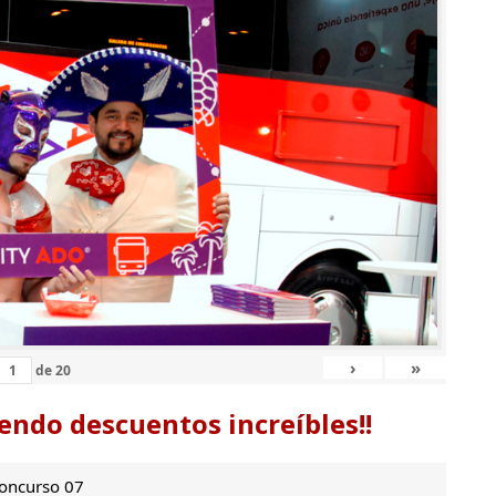
›
»
de
20
endo descuentos increíbles!!
oncurso 07