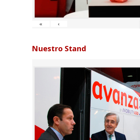
«
‹
Nuestro Stand