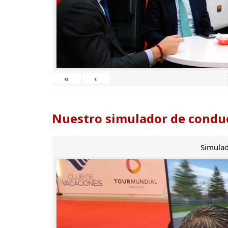
«
‹
Nuestro simulador de conduc
Simulad