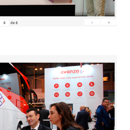
›
»
de
8