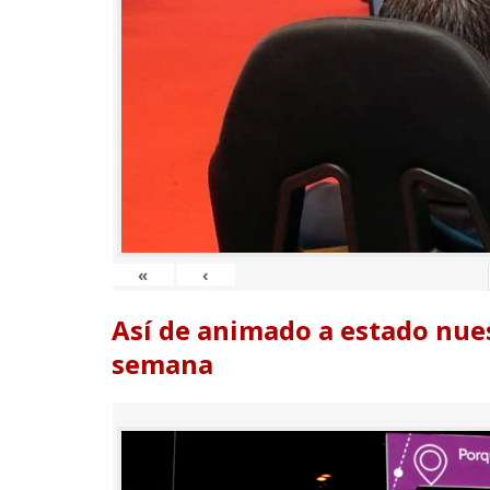
«
‹
Así de animado a estado nues
semana