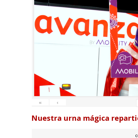
«
‹
Nuestra urna mágica reparti
c