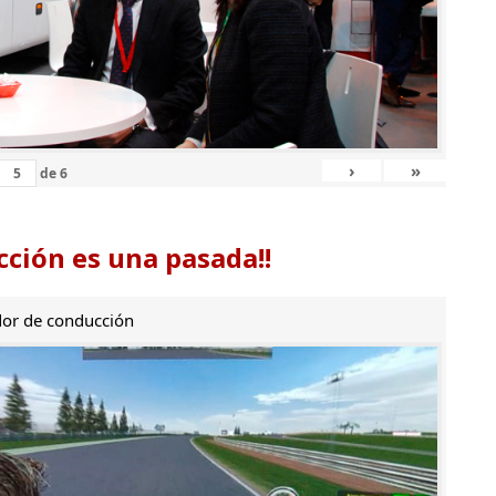
›
»
de
6
ción es una pasada!!
or de conducción