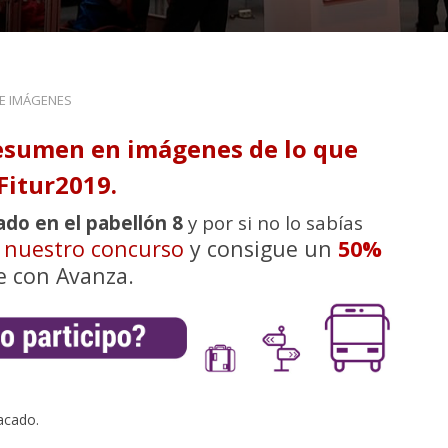
DE IMÁGENES
esumen en imágenes de lo que
Fitur2019.
ado en el pabellón 8
y por si no lo sabías
n nuestro concurso
y consigue un
50%
e con Avanza.
acado.