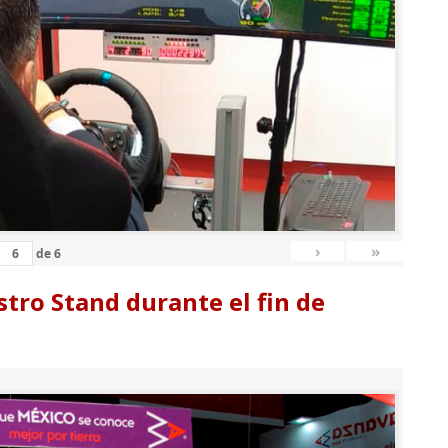
›
»
de
6
tro Stand durante el fin de