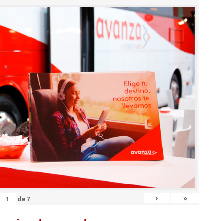
›
»
de
7