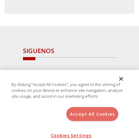
SIGUENOS
By clicking “Accept All Cookies”, you agree to the storing of
cookies on your device to enhance site navigation, analyze
site usage, and assist in our marketing efforts.
Accept All Cookies
Copyright 2025 Avanza Spain
, S.L.U.(B-64405731) c/ San Norberto
48 - 50, 28021 (Madrid)
Aviso Legal
Política de Cookies
Cookies Settings