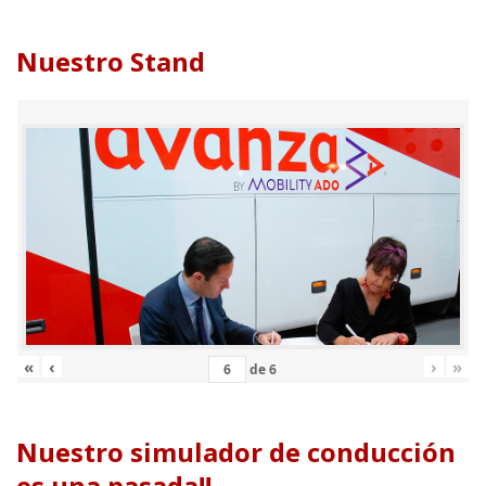
Nuestro Stand
«
‹
›
»
de
6
Nuestro simulador de conducción
es una pasada!!