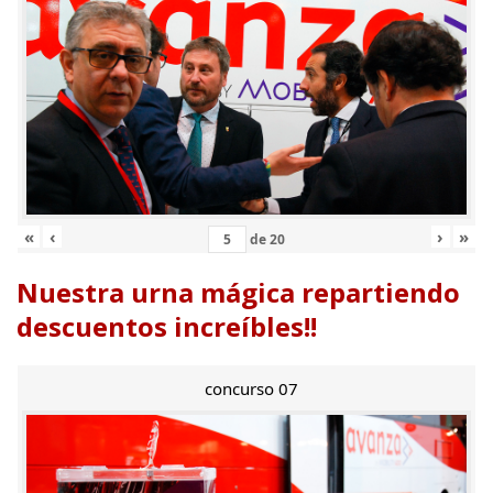
«
‹
›
»
de
20
Nuestra urna mágica repartiendo
descuentos increíbles!!
concurso 07