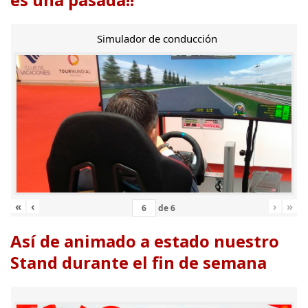
Simulador de conducción
«
‹
›
»
de
6
Así de animado a estado nuestro
Stand durante el fin de semana