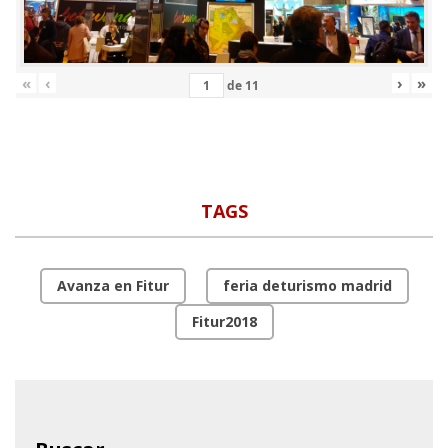
«
‹
›
»
de
11
TAGS
Avanza en Fitur
feria deturismo madrid
Fitur2018