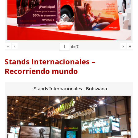
«
‹
›
»
de
7
Stands Internacionales –
Recorriendo mundo
Stands Internacionales - Botswana