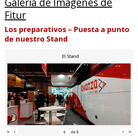
Galería de Imágenes de
Fitur
Los preparativos – Puesta a punto
de nuestro Stand
El Stand
«
‹
›
»
de
8