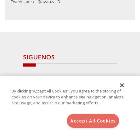
Tweets por el @avanzaLD.
SIGUENOS
By clicking “Accept All Cookies”, you agree to the storing of
cookies on your device to enhance site navigation, analyze
site usage, and assist in our marketing efforts.
Accept All Cookies
Copyright 2025 Avanza Spain
, S.L.U.(B-64405731) c/ San Norberto
48 - 50, 28021 (Madrid)