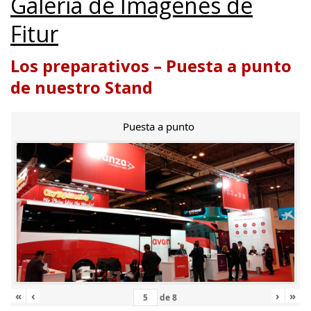
Galería de Imágenes de
Fitur
Los preparativos – Puesta a punto
de nuestro Stand
Puesta a punto
«
‹
›
»
de
8