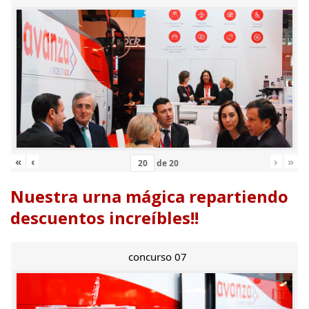
«
‹
›
»
de
20
Nuestra urna mágica repartiendo
descuentos increíbles!!
concurso 07