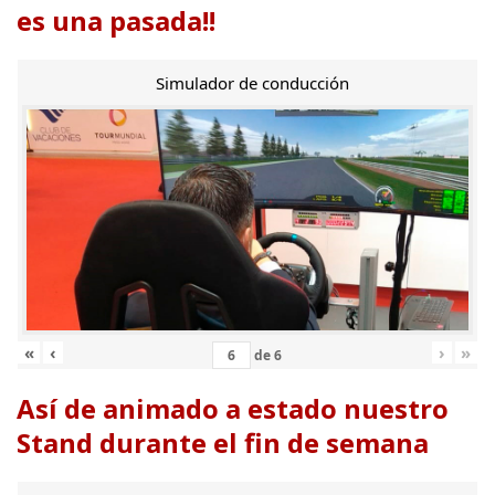
es una pasada!!
Simulador de conducción
«
‹
›
»
de
6
Así de animado a estado nuestro
Stand durante el fin de semana