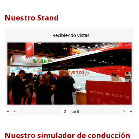
Nuestro Stand
Recibiendo vistas
«
‹
›
»
de
6
Nuestro simulador de conducción