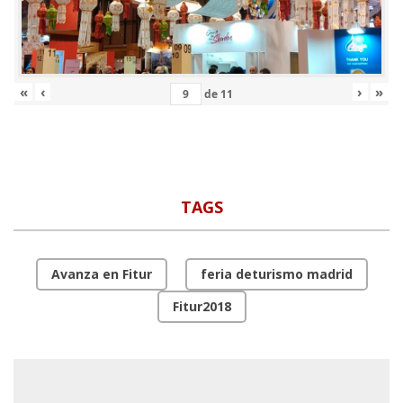
«
‹
›
»
de
11
TAGS
Avanza en Fitur
feria deturismo madrid
Fitur2018