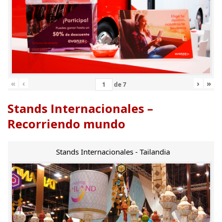
«
‹
›
»
de
7
Stands Internacionales –
Recorriendo mundo
Stands Internacionales - Tailandia