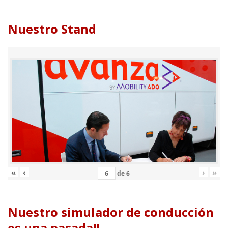
Nuestro Stand
«
‹
›
»
de
6
Nuestro simulador de conducción
es una pasada!!