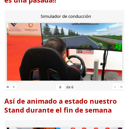
Simulador de conducción
«
‹
›
»
de
6
Así de animado a estado nuestro
Stand durante el fin de semana