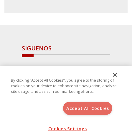
SIGUENOS
By clicking “Accept All Cookies”, you agree to the storing of
cookies on your device to enhance site navigation, analyze
site usage, and assist in our marketing efforts.
Accept All Cookies
Copyright 2025 Avanza Spain
, S.L.U.(B-64405731) c/ San Norberto
48 - 50, 28021 (Madrid)
Aviso Legal
Política de Cookies
Cookies Settings