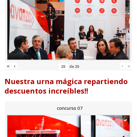
«
‹
›
»
de
20
Nuestra urna mágica repartiendo
descuentos increíbles!!
concurso 07