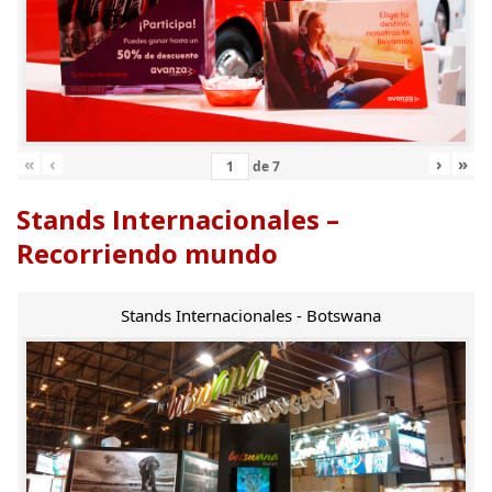
«
‹
›
»
de
7
Stands Internacionales –
Recorriendo mundo
Stands Internacionales - Botswana