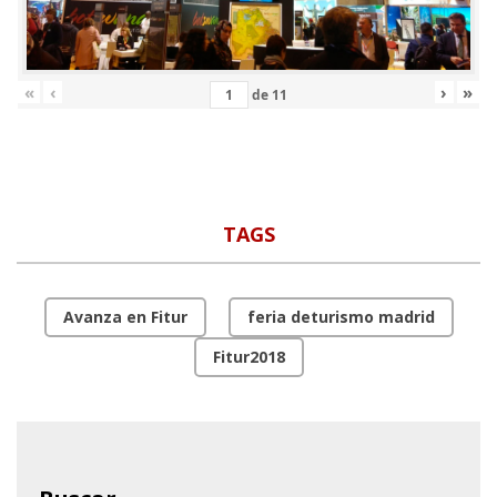
«
‹
›
»
de
11
TAGS
Avanza en Fitur
feria deturismo madrid
Fitur2018