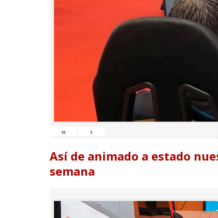
«
‹
Así de animado a estado nues
semana