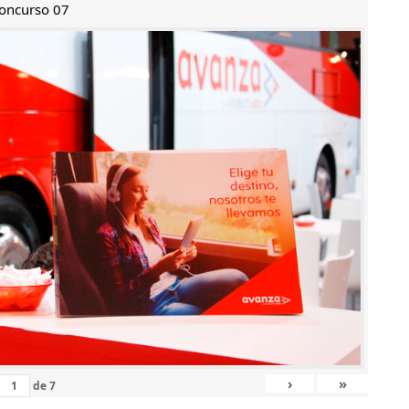
oncurso 07
›
»
de
7