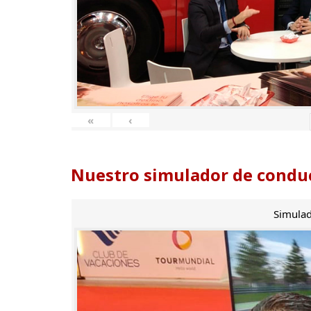
«
‹
Nuestro simulador de conduc
Simulad