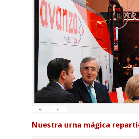
«
‹
Nuestra urna mágica reparti