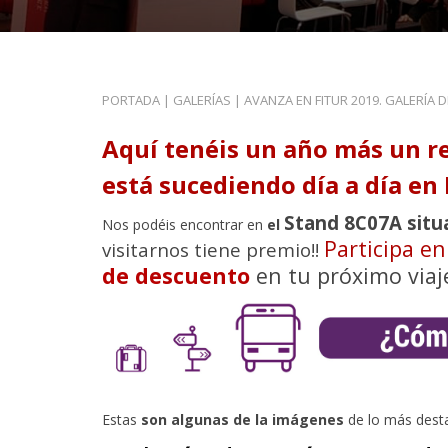
PORTADA
|
GALERÍAS
|
AVANZA EN FITUR 2019. GALERÍA 
Aquí tenéis un año más un r
está sucediendo día a día en 
Stand 8C07A situ
Nos podéis encontrar en
el
Participa e
visitarnos tiene premio!!
de descuento
en tu próximo viaj
Estas
son algunas de la imágenes
de lo más dest