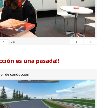
›
»
de
6
ción es una pasada!!
or de conducción