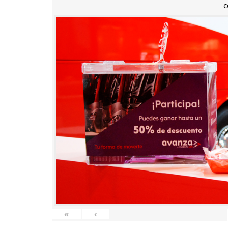
c
«
‹