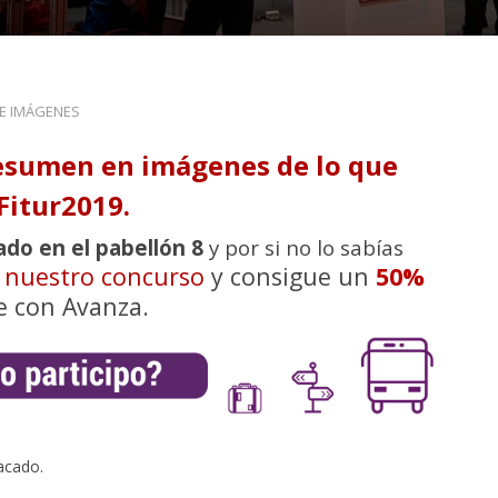
DE IMÁGENES
esumen en imágenes de lo que
Fitur2019.
ado en el pabellón 8
y por si no lo sabías
n nuestro concurso
y consigue un
50%
e con Avanza.
acado.