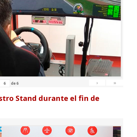
›
»
de
6
tro Stand durante el fin de