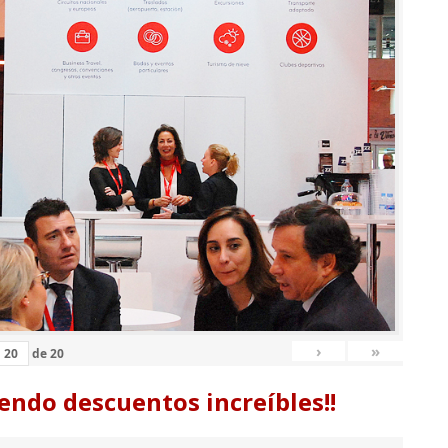
›
»
de
20
endo descuentos increíbles!!