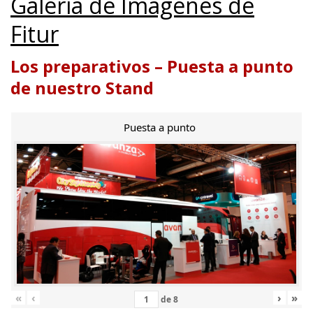
Galería de Imágenes de
Fitur
Los preparativos – Puesta a punto
de nuestro Stand
Puesta a punto
«
‹
›
»
de
8