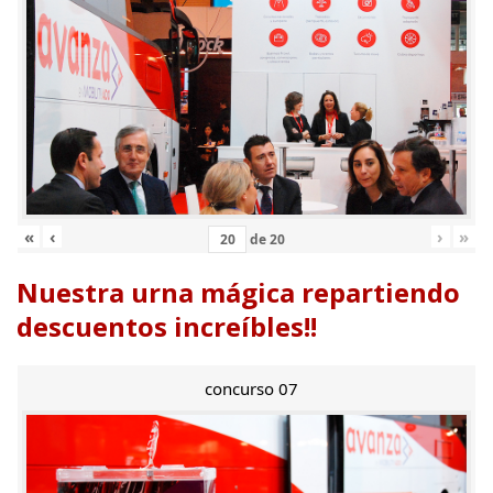
«
‹
›
»
de
20
Nuestra urna mágica repartiendo
descuentos increíbles!!
concurso 07