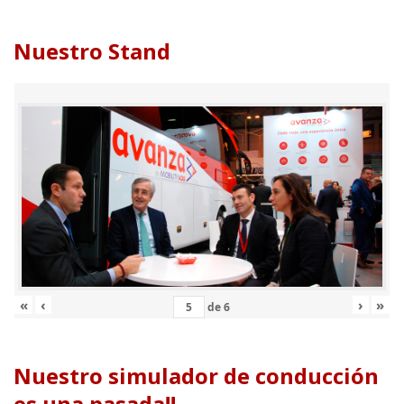
Nuestro Stand
«
‹
›
»
de
6
Nuestro simulador de conducción
es una pasada!!