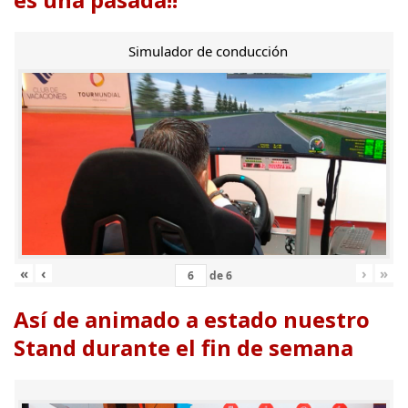
Simulador de conducción
«
‹
›
»
de
6
Así de animado a estado nuestro
Stand durante el fin de semana