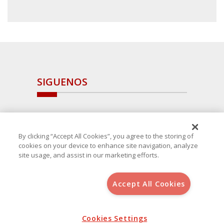
SIGUENOS
By clicking “Accept All Cookies”, you agree to the storing of
cookies on your device to enhance site navigation, analyze
site usage, and assist in our marketing efforts.
Accept All Cookies
Copyright 2025 Avanza Spain
, S.L.U.(B-64405731) c/ San Norberto
48 - 50, 28021 (Madrid)
Aviso Legal
Política de Cookies
Cookies Settings