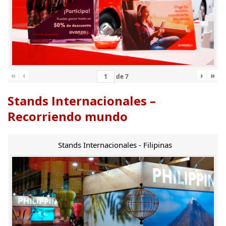
«
‹
›
»
de
7
Stands Internacionales –
Recorriendo mundo
Stands Internacionales - Filipinas