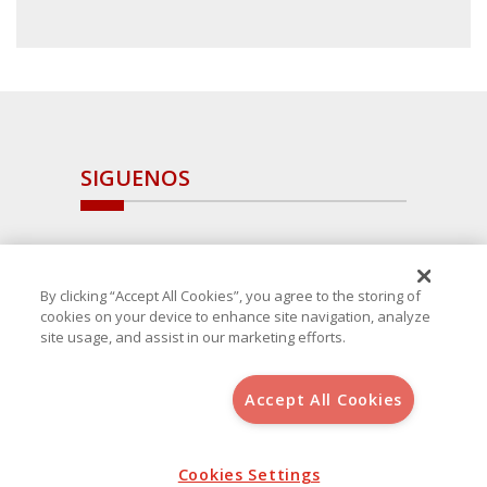
SIGUENOS
By clicking “Accept All Cookies”, you agree to the storing of
cookies on your device to enhance site navigation, analyze
site usage, and assist in our marketing efforts.
Accept All Cookies
Copyright 2025 Avanza Spain
, S.L.U.(B-64405731) c/ San Norberto
48 - 50, 28021 (Madrid)
Aviso Legal
Política de Cookies
Cookies Settings