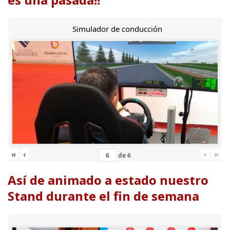
Simulador de conducción
«
‹
›
»
de
6
Así de animado a estado nuestro
Stand durante el fin de semana