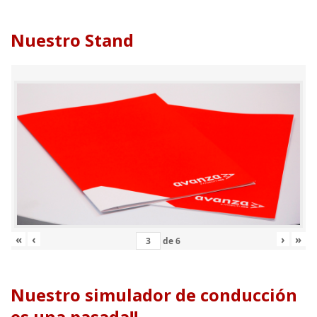
Nuestro Stand
«
‹
›
»
de
6
Nuestro simulador de conducción
es una pasada!!