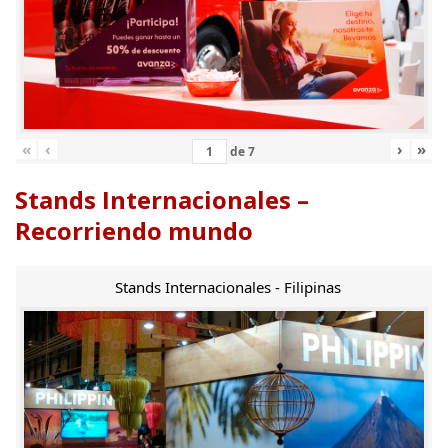
«
‹
›
»
de
7
Stands Internacionales –
Recorriendo mundo
Stands Internacionales - Filipinas