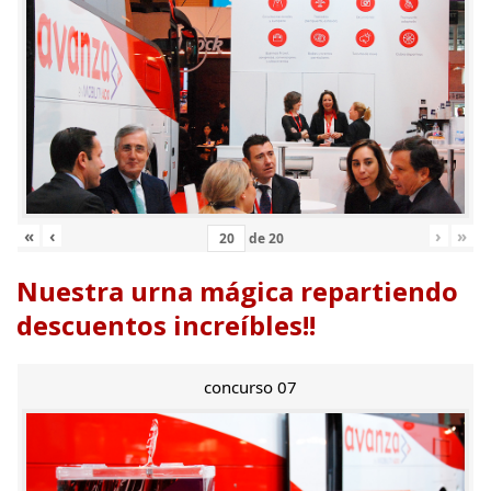
«
‹
›
»
de
20
Nuestra urna mágica repartiendo
descuentos increíbles!!
concurso 07