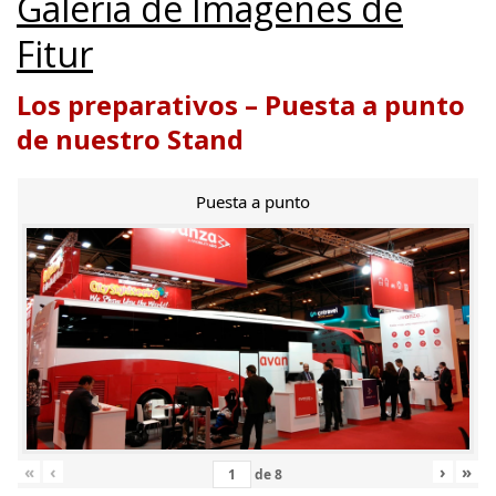
Galería de Imágenes de
Fitur
Los preparativos – Puesta a punto
de nuestro Stand
Puesta a punto
«
‹
›
»
de
8