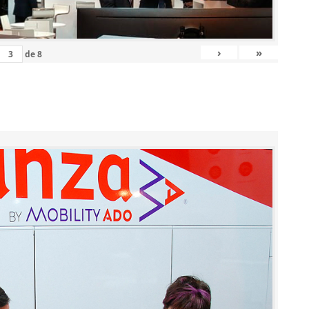
›
»
de
8