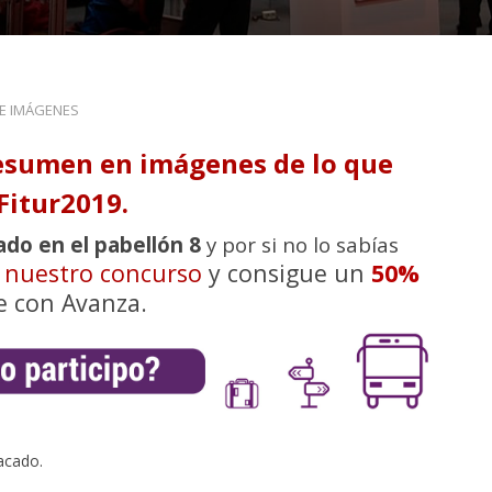
DE IMÁGENES
esumen en imágenes de lo que
Fitur2019.
ado en el pabellón 8
y por si no lo sabías
n nuestro concurso
y consigue un
50%
e con Avanza.
acado.