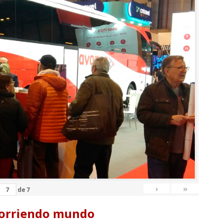
›
»
de
7
corriendo mundo