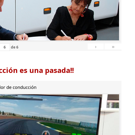
›
»
de
6
ción es una pasada!!
or de conducción