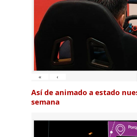
«
‹
Así de animado a estado nues
semana