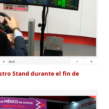
›
»
de
6
tro Stand durante el fin de