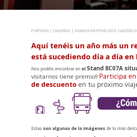
PORTADA
|
GALERÍAS
|
AVANZA EN FITUR 2019. GALERÍA 
Aquí tenéis un año más un r
está sucediendo día a día en 
Stand 8C07A situ
Nos podéis encontrar en
el
Participa e
visitarnos tiene premio!!
de descuento
en tu próximo viaj
Estas
son algunas de la imágenes
de lo más dest