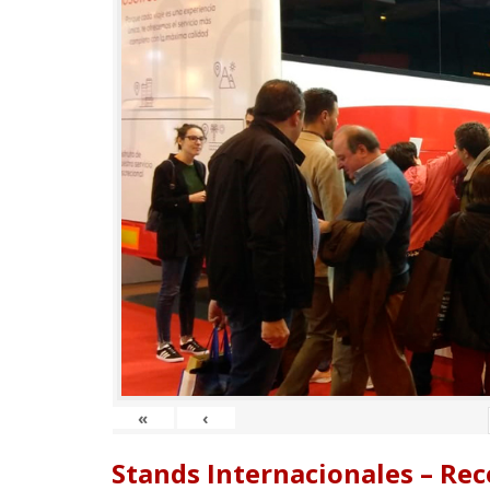
«
‹
Stands Internacionales – Re