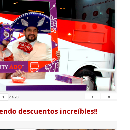
›
»
de
20
endo descuentos increíbles!!