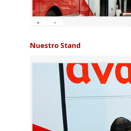
«
‹
Nuestro Stand