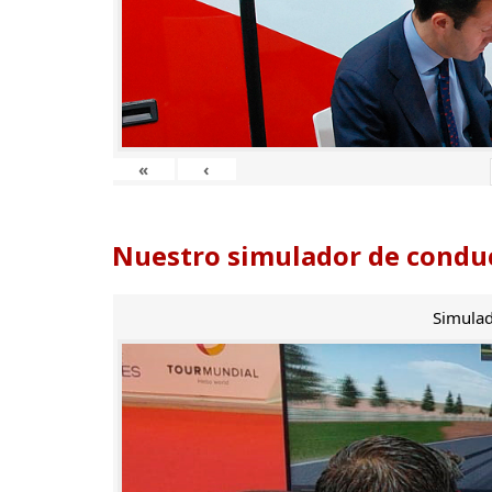
«
‹
Nuestro simulador de conduc
Simulad