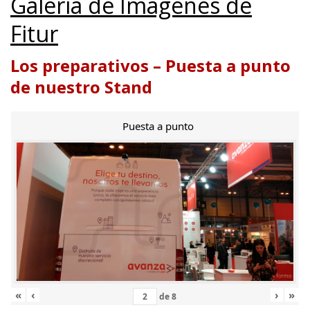
Galería de Imágenes de
Fitur
Los preparativos – Puesta a punto
de nuestro Stand
Puesta a punto
«
‹
›
»
de
8