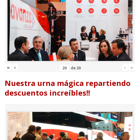
«
‹
›
»
de
20
Nuestra urna mágica repartiendo
descuentos increíbles!!