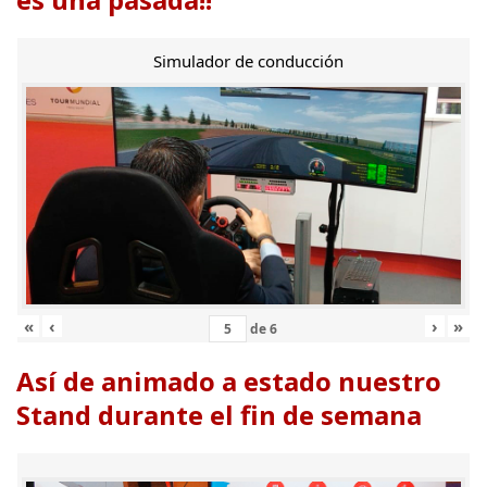
Simulador de conducción
«
‹
›
»
de
6
Así de animado a estado nuestro
Stand durante el fin de semana