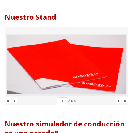
Nuestro Stand
«
‹
›
»
de
6
Nuestro simulador de conducción
es una pasada!!