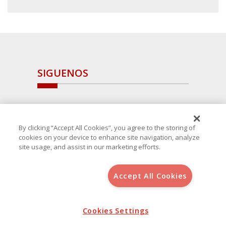
SIGUENOS
By clicking “Accept All Cookies”, you agree to the storing of
cookies on your device to enhance site navigation, analyze
site usage, and assist in our marketing efforts.
Accept All Cookies
Copyright 2025 Avanza Spain
, S.L.U.(B-64405731) c/ San Norberto
48 - 50, 28021 (Madrid)
Aviso Legal
Política de Cookies
Cookies Settings