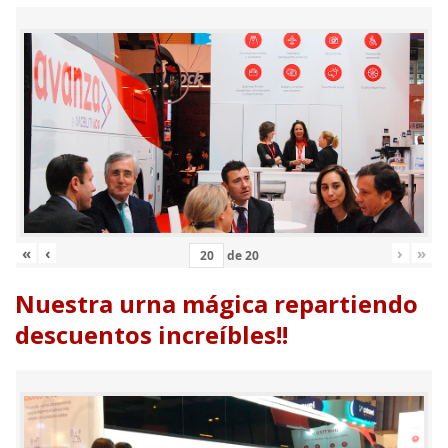
«
‹
›
»
de
20
Nuestra urna mágica repartiendo
descuentos increíbles!!