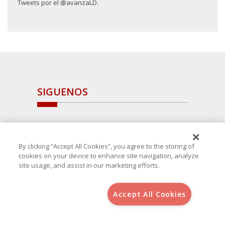
Tweets por el @avanzaLD.
SIGUENOS
By clicking “Accept All Cookies”, you agree to the storing of
cookies on your device to enhance site navigation, analyze
site usage, and assist in our marketing efforts.
Accept All Cookies
Copyright 2025 Avanza Spain
, S.L.U.(B-64405731) c/ San Norberto
48 - 50, 28021 (Madrid)