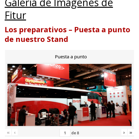
Galería de Imágenes de
Fitur
Los preparativos – Puesta a punto
de nuestro Stand
Puesta a punto
«
‹
›
»
de
8