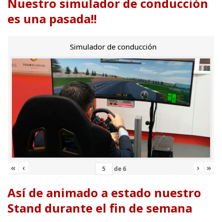
Nuestro simulador de conducción
es una pasada!!
Simulador de conducción
«
‹
›
»
de
6
Así de animado a estado nuestro
Stand durante el fin de semana