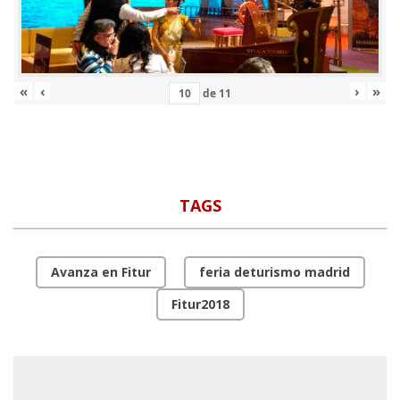
«
‹
›
»
de
11
TAGS
Avanza en Fitur
feria deturismo madrid
Fitur2018