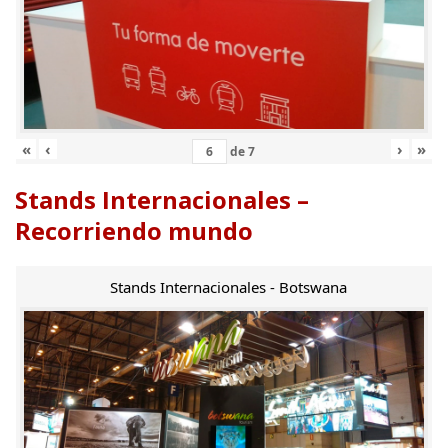
«
‹
›
»
de
7
Stands Internacionales –
Recorriendo mundo
Stands Internacionales - Botswana