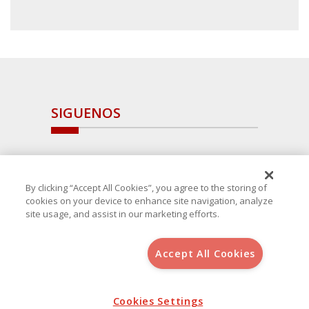
SIGUENOS
By clicking “Accept All Cookies”, you agree to the storing of
cookies on your device to enhance site navigation, analyze
site usage, and assist in our marketing efforts.
Accept All Cookies
Copyright 2025 Avanza Spain
, S.L.U.(B-64405731) c/ San Norberto
48 - 50, 28021 (Madrid)
Aviso Legal
Política de Cookies
Cookies Settings