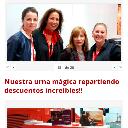
«
‹
›
»
de
20
Nuestra urna mágica repartiendo
descuentos increíbles!!