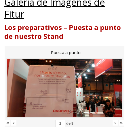
Galería de Imágenes de
Fitur
Los preparativos – Puesta a punto
de nuestro Stand
Puesta a punto
«
‹
›
»
de
8