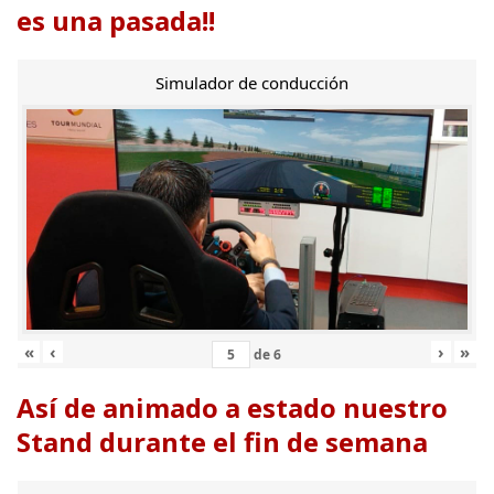
es una pasada!!
Simulador de conducción
«
‹
›
»
de
6
Así de animado a estado nuestro
Stand durante el fin de semana