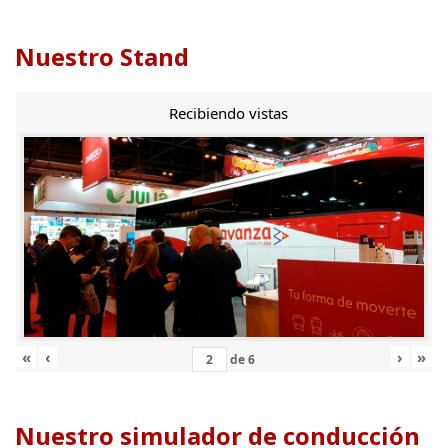
Nuestro Stand
Recibiendo vistas
«
‹
›
»
de
6
Nuestro simulador de conducción