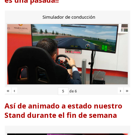
Simulador de conducción
«
‹
›
»
de
6
Así de animado a estado nuestro
Stand durante el fin de semana