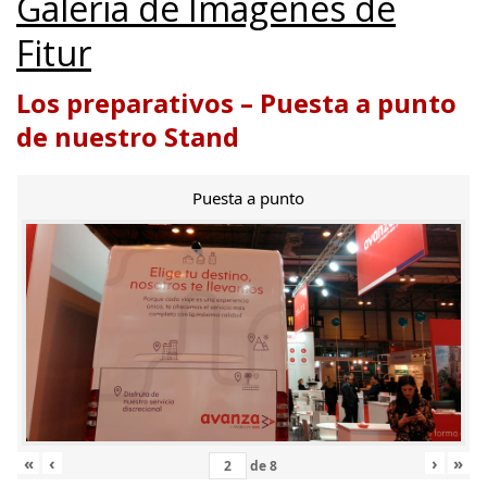
Galería de Imágenes de
Fitur
Los preparativos – Puesta a punto
de nuestro Stand
Puesta a punto
«
‹
›
»
de
8