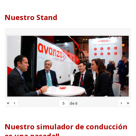
Nuestro Stand
«
‹
›
»
de
6
Nuestro simulador de conducción
es una pasada!!