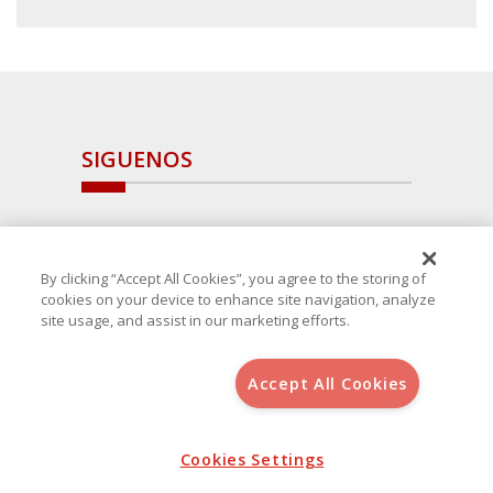
SIGUENOS
By clicking “Accept All Cookies”, you agree to the storing of
cookies on your device to enhance site navigation, analyze
site usage, and assist in our marketing efforts.
Accept All Cookies
Copyright 2025 Avanza Spain
, S.L.U.(B-64405731) c/ San Norberto
48 - 50, 28021 (Madrid)
Aviso Legal
Política de Cookies
Cookies Settings