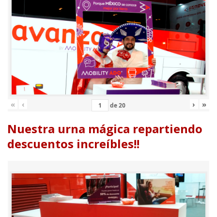
«
‹
›
»
de
20
Nuestra urna mágica repartiendo
descuentos increíbles!!