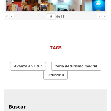
«
‹
›
»
de
11
TAGS
Avanza en Fitur
feria deturismo madrid
Fitur2018
Buscar