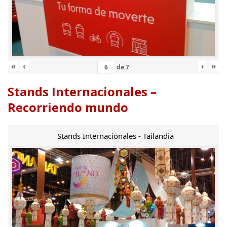
«
‹
›
»
de
7
Stands Internacionales –
Recorriendo mundo
Stands Internacionales - Tailandia