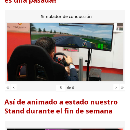
Simulador de conducción
«
‹
›
»
de
6
Así de animado a estado nuestro
Stand durante el fin de semana