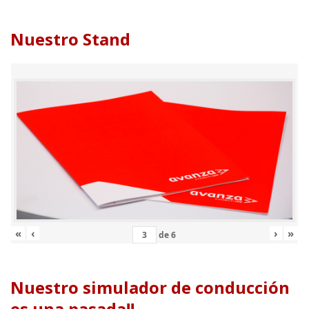
Nuestro Stand
«
‹
›
»
de
6
Nuestro simulador de conducción
es una pasada!!