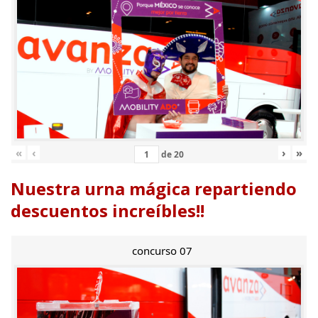
«
‹
›
»
de
20
Nuestra urna mágica repartiendo
descuentos increíbles!!
concurso 07