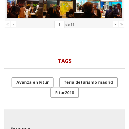
«
‹
›
»
de
11
TAGS
Avanza en Fitur
feria deturismo madrid
Fitur2018