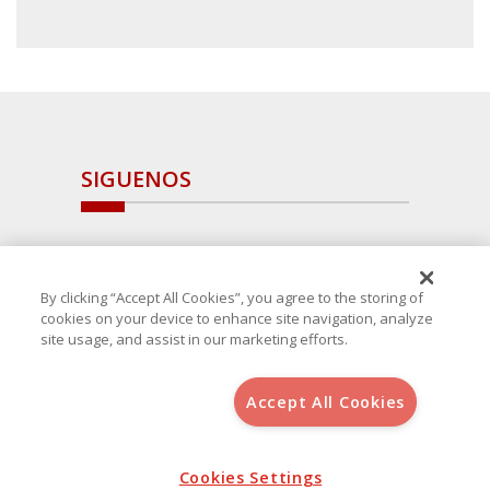
SIGUENOS
By clicking “Accept All Cookies”, you agree to the storing of
cookies on your device to enhance site navigation, analyze
site usage, and assist in our marketing efforts.
Accept All Cookies
Copyright 2025 Avanza Spain
, S.L.U.(B-64405731) c/ San Norberto
48 - 50, 28021 (Madrid)
Aviso Legal
Política de Cookies
Cookies Settings