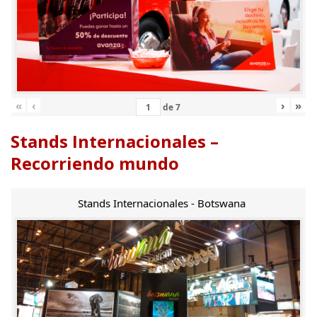
«
‹
›
»
de
7
Stands Internacionales –
Recorriendo mundo
Stands Internacionales - Botswana