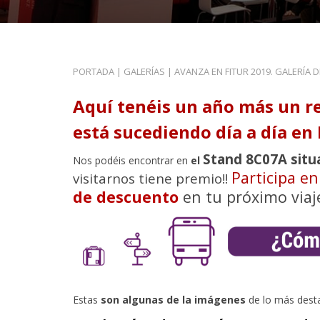
PORTADA
|
GALERÍAS
|
AVANZA EN FITUR 2019. GALERÍA 
Aquí tenéis un año más un r
está sucediendo día a día en 
Stand 8C07A situ
Nos podéis encontrar en
el
Participa e
visitarnos tiene premio!!
de descuento
en tu próximo viaj
Estas
son algunas de la imágenes
de lo más dest