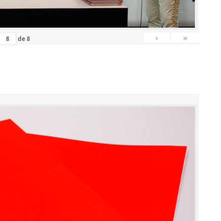
›
»
de
8