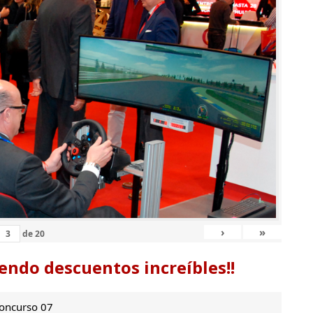
›
»
de
20
endo descuentos increíbles!!
oncurso 07