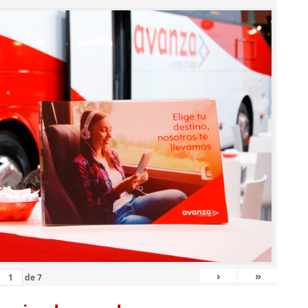
›
»
de
7