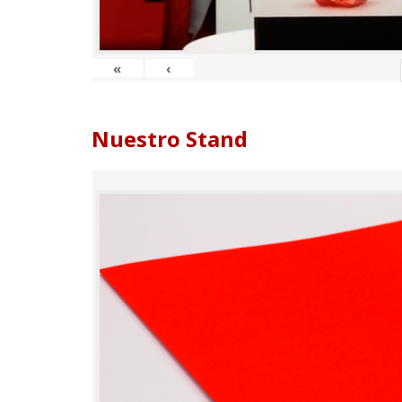
«
‹
Nuestro Stand