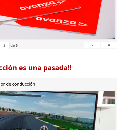
›
»
de
6
ción es una pasada!!
or de conducción