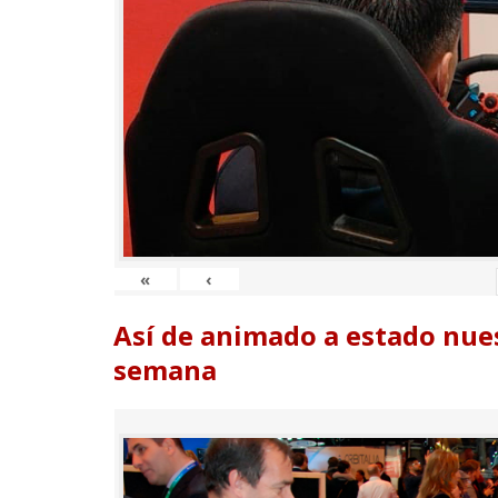
«
‹
Así de animado a estado nues
semana