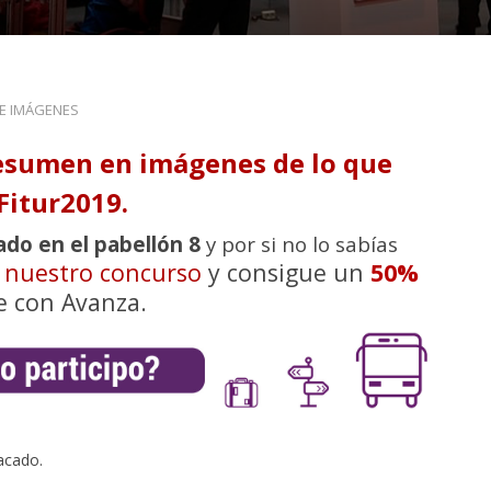
DE IMÁGENES
esumen en imágenes de lo que
Fitur2019.
ado en el pabellón 8
y por si no lo sabías
n nuestro concurso
y consigue un
50%
e con Avanza.
acado.