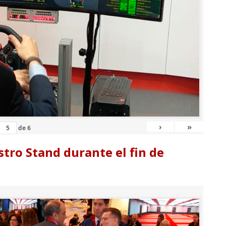
›
»
de
6
tro Stand durante el fin de