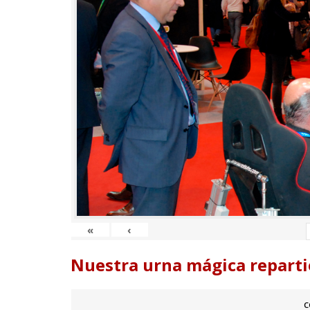
«
‹
Nuestra urna mágica reparti
c