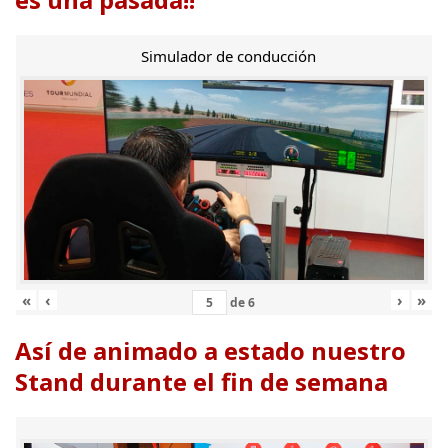
Simulador de conducción
«
‹
›
»
de
6
Así de animado a estado nuestro
Stand durante el fin de semana