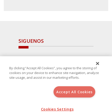
SIGUENOS
By clicking “Accept All Cookies”, you agree to the storing of
cookies on your device to enhance site navigation, analyze
site usage, and assist in our marketing efforts.
Accept All Cookies
Copyright 2025 Avanza Spain
, S.L.U.(B-64405731) c/ San Norberto
48 - 50, 28021 (Madrid)
Aviso Legal
Política de Cookies
Cookies Settings