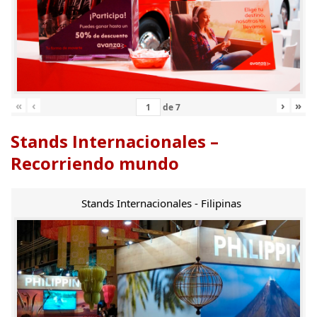
«
‹
›
»
de
7
Stands Internacionales –
Recorriendo mundo
Stands Internacionales - Filipinas