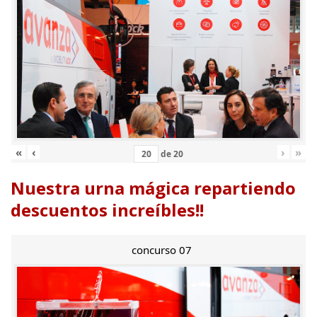
«
‹
›
»
de
20
Nuestra urna mágica repartiendo
descuentos increíbles!!
concurso 07