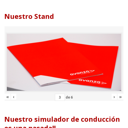
Nuestro Stand
«
‹
›
»
de
6
Nuestro simulador de conducción
es una pasada!!