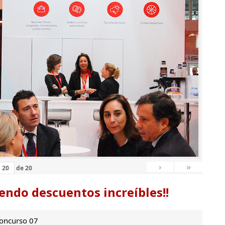
›
»
de
20
endo descuentos increíbles!!
oncurso 07