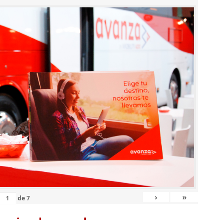
›
»
de
7