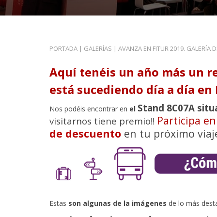
PORTADA
|
GALERÍAS
|
AVANZA EN FITUR 2019. GALERÍA 
Aquí tenéis un año más un r
está sucediendo día a día en 
Stand 8C07A situ
Nos podéis encontrar en
el
Participa e
visitarnos tiene premio!!
de descuento
en tu próximo viaj
Estas
son algunas de la imágenes
de lo más dest