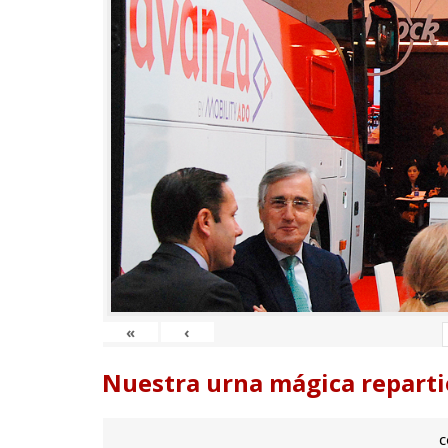
«
‹
Nuestra urna mágica reparti
c