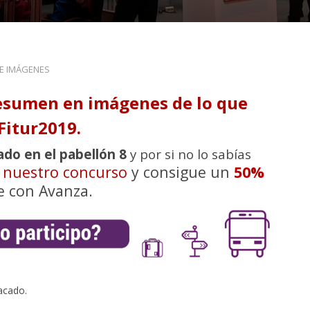
DE IMÁGENES
esumen en imágenes de lo que
Fitur2019.
ado en el pabellón 8
y por si no lo sabías
n nuestro concurso
y consigue un
50%
e con Avanza.
acado.