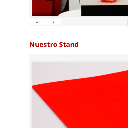
«
‹
Nuestro Stand