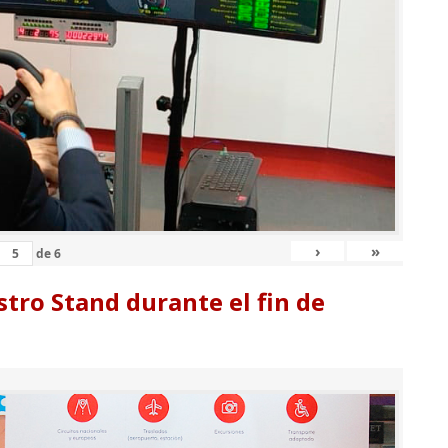
›
»
de
6
tro Stand durante el fin de