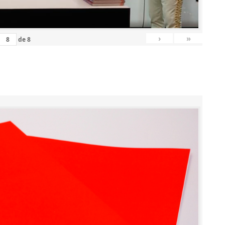
›
»
de
8