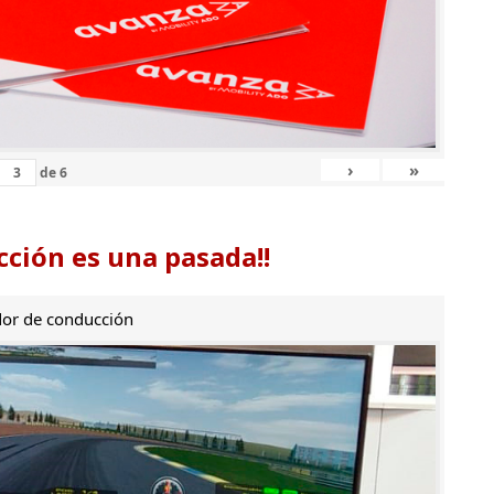
›
»
de
6
ción es una pasada!!
or de conducción