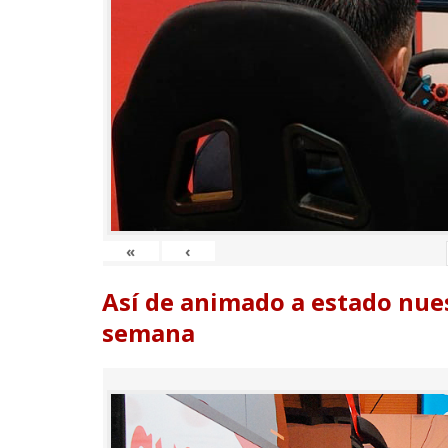
«
‹
Así de animado a estado nues
semana