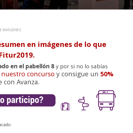
DE IMÁGENES
esumen en imágenes de lo que
Fitur2019.
ado en el pabellón 8
y por si no lo sabías
n nuestro concurso
y consigue un
50%
e con Avanza.
acado.