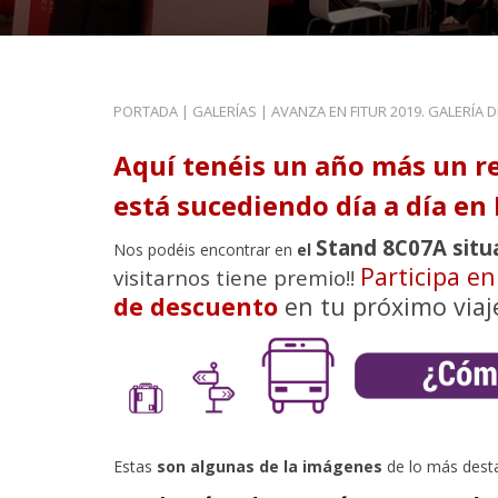
PORTADA
|
GALERÍAS
|
AVANZA EN FITUR 2019. GALERÍA 
Aquí tenéis un año más un r
está sucediendo día a día en 
Stand 8C07A situ
Nos podéis encontrar en
el
Participa e
visitarnos tiene premio!!
de descuento
en tu próximo viaj
Estas
son algunas de la imágenes
de lo más dest