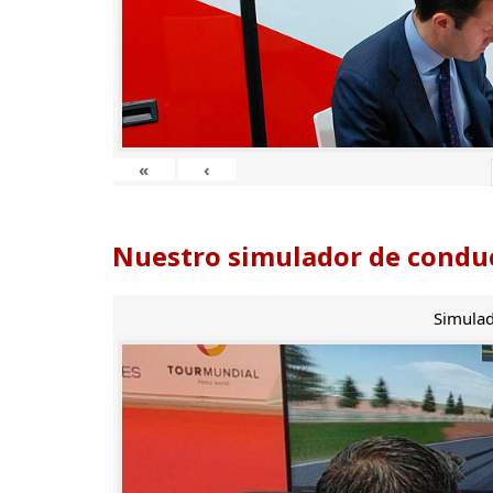
«
‹
Nuestro simulador de conduc
Simulad