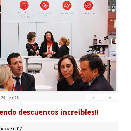
›
»
de
20
endo descuentos increíbles!!
oncurso 07