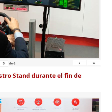
›
»
de
6
tro Stand durante el fin de