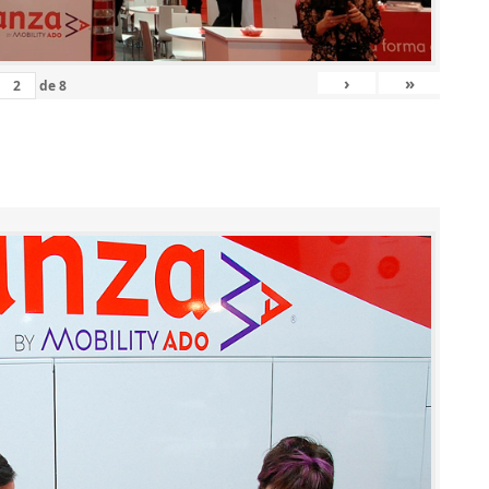
›
»
de
8