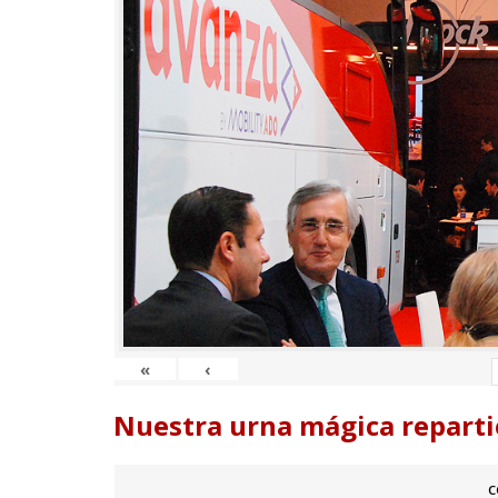
«
‹
Nuestra urna mágica reparti
c