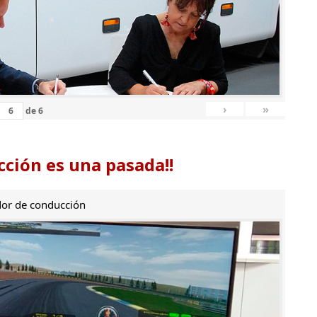
›
»
de
6
ción es una pasada!!
or de conducción