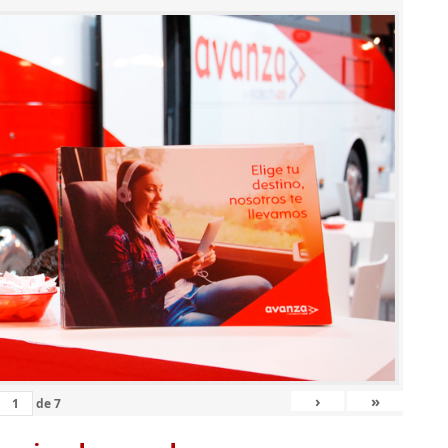
›
»
de
7