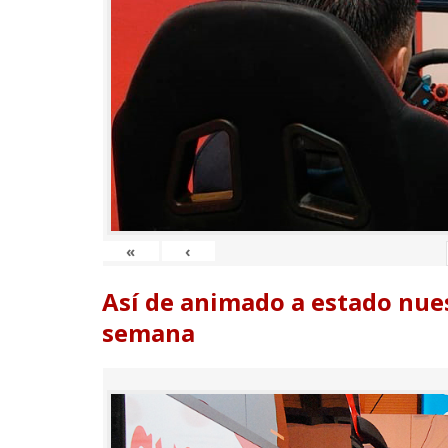
«
‹
Así de animado a estado nues
semana