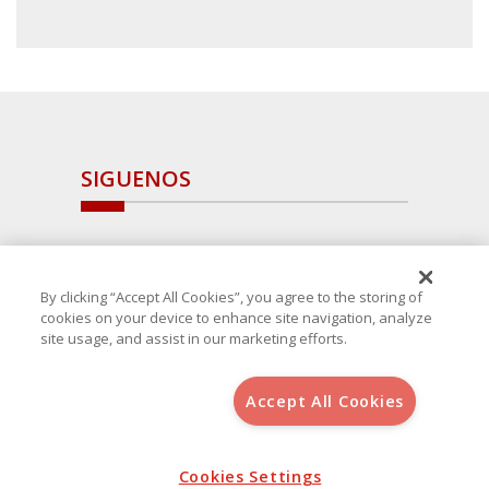
SIGUENOS
By clicking “Accept All Cookies”, you agree to the storing of
cookies on your device to enhance site navigation, analyze
site usage, and assist in our marketing efforts.
Accept All Cookies
Copyright 2025 Avanza Spain
, S.L.U.(B-64405731) c/ San Norberto
48 - 50, 28021 (Madrid)
Aviso Legal
Política de Cookies
Cookies Settings