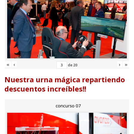
«
‹
›
»
de
20
Nuestra urna mágica repartiendo
descuentos increíbles!!
concurso 07