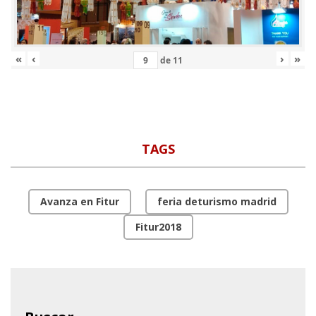
«
‹
›
»
de
11
TAGS
Avanza en Fitur
feria deturismo madrid
Fitur2018