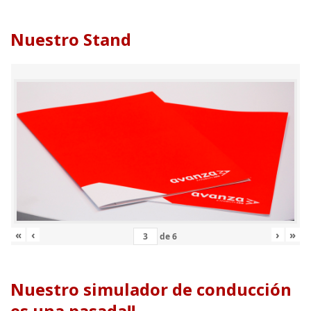
Nuestro Stand
«
‹
›
»
de
6
Nuestro simulador de conducción
es una pasada!!