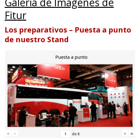
Galería de Imágenes de
Fitur
Los preparativos – Puesta a punto
de nuestro Stand
Puesta a punto
«
‹
›
»
de
8