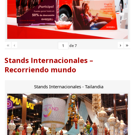
«
‹
›
»
de
7
Stands Internacionales –
Recorriendo mundo
Stands Internacionales - Tailandia