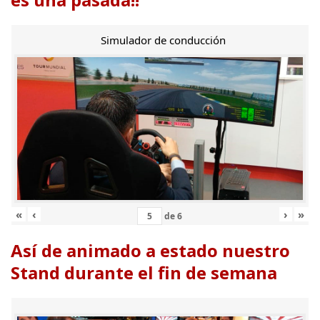
Simulador de conducción
«
‹
›
»
de
6
Así de animado a estado nuestro
Stand durante el fin de semana