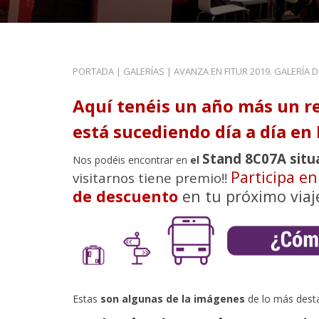
PORTADA
|
GALERÍAS
|
AVANZA EN FITUR 2019. GALERÍA 
Aquí tenéis un año más un r
está sucediendo día a día en 
Stand 8C07A situ
Nos podéis encontrar en
el
Participa e
visitarnos tiene premio!!
de descuento
en tu próximo viaj
Estas
son algunas de la imágenes
de lo más dest