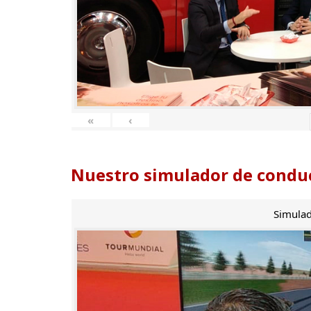
«
‹
Nuestro simulador de conduc
Simulad