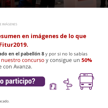
DE IMÁGENES
esumen en imágenes de lo que
Fitur2019.
ado en el pabellón 8
y por si no lo sabías
n nuestro concurso
y consigue un
50%
e con Avanza.
acado.