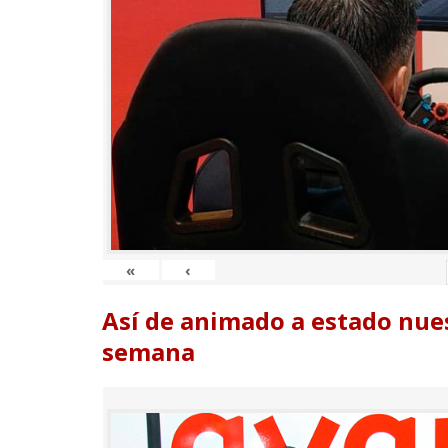
«
‹
Así de animado a estado nues
semana