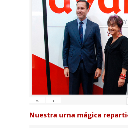
«
‹
Nuestra urna mágica reparti