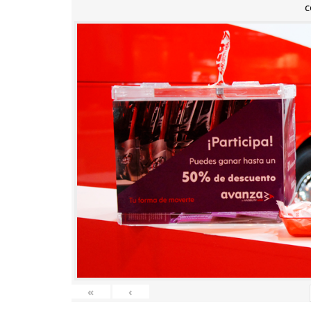
c
«
‹