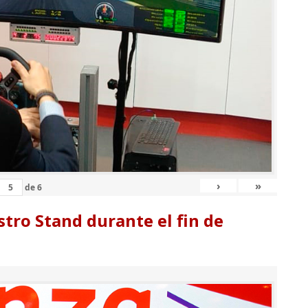
›
»
de
6
tro Stand durante el fin de