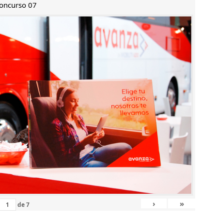
oncurso 07
›
»
de
7