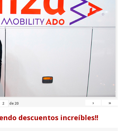
›
»
de
20
endo descuentos increíbles!!