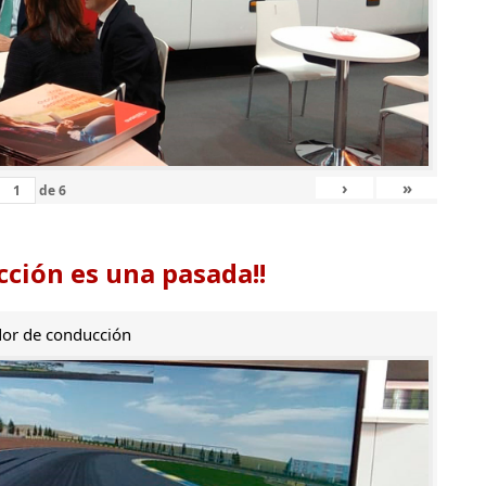
›
»
de
6
ción es una pasada!!
or de conducción