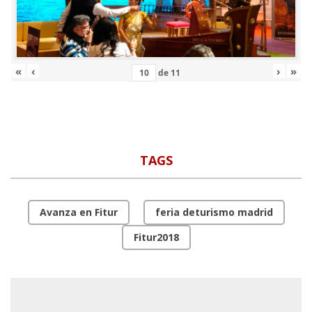
«
‹
›
»
de
11
TAGS
Avanza en Fitur
feria deturismo madrid
Fitur2018