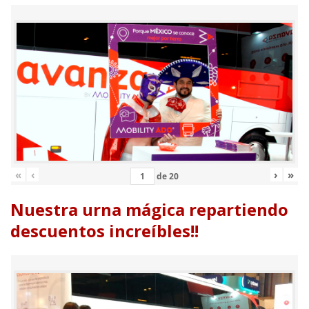
«
‹
›
»
de
20
Nuestra urna mágica repartiendo
descuentos increíbles!!