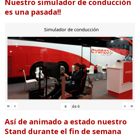
Nuestro simulador de conducción
es una pasada!!
Simulador de conducción
«
‹
›
»
de
6
Así de animado a estado nuestro
Stand durante el fin de semana