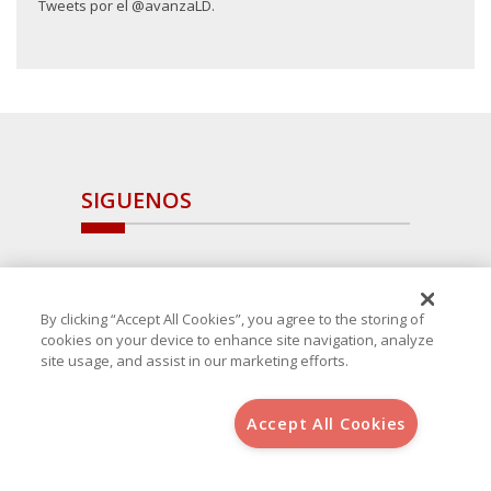
Tweets por el @avanzaLD.
SIGUENOS
By clicking “Accept All Cookies”, you agree to the storing of
cookies on your device to enhance site navigation, analyze
site usage, and assist in our marketing efforts.
Accept All Cookies
Copyright 2025 Avanza Spain
, S.L.U.(B-64405731) c/ San Norberto
48 - 50, 28021 (Madrid)