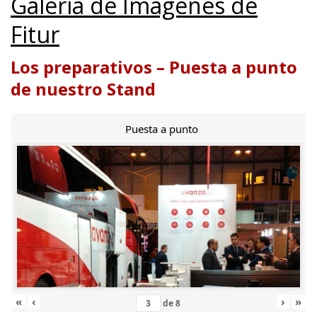
Galería de Imágenes de
Fitur
Los preparativos – Puesta a punto
de nuestro Stand
Puesta a punto
«
‹
›
»
de
8