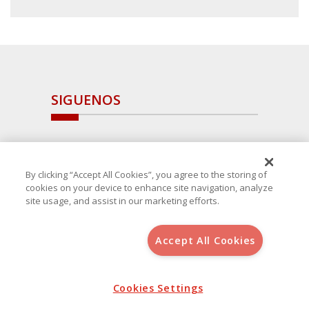
SIGUENOS
By clicking “Accept All Cookies”, you agree to the storing of
cookies on your device to enhance site navigation, analyze
site usage, and assist in our marketing efforts.
Accept All Cookies
Copyright 2025 Avanza Spain
, S.L.U.(B-64405731) c/ San Norberto
48 - 50, 28021 (Madrid)
Aviso Legal
Política de Cookies
Cookies Settings