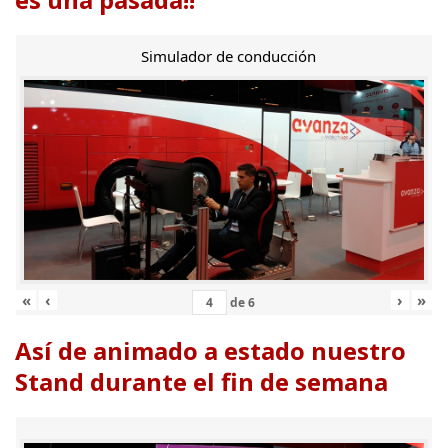
Simulador de conducción
«
‹
›
»
de
6
Así de animado a estado nuestro
Stand durante el fin de semana