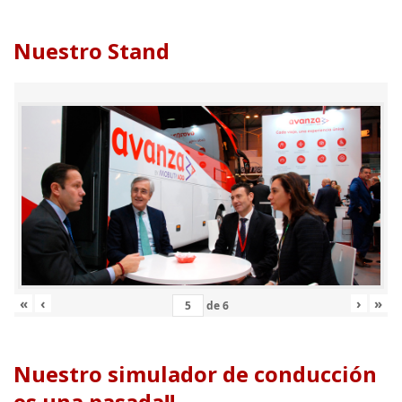
Nuestro Stand
«
‹
›
»
de
6
Nuestro simulador de conducción
es una pasada!!