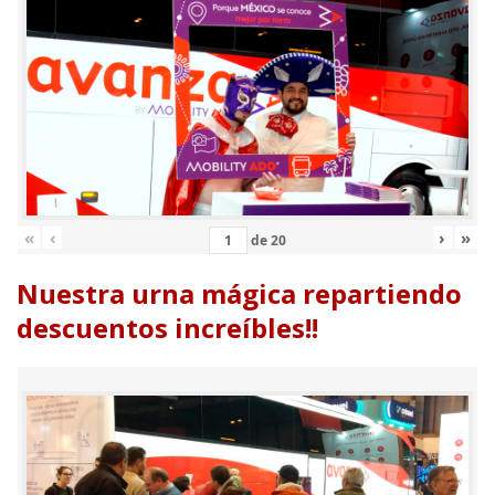
«
‹
›
»
de
20
Nuestra urna mágica repartiendo
descuentos increíbles!!