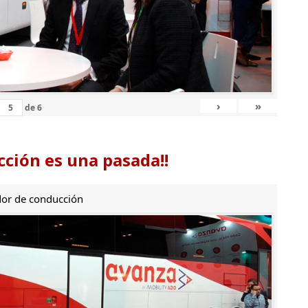
›
»
de
6
ción es una pasada!!
or de conducción