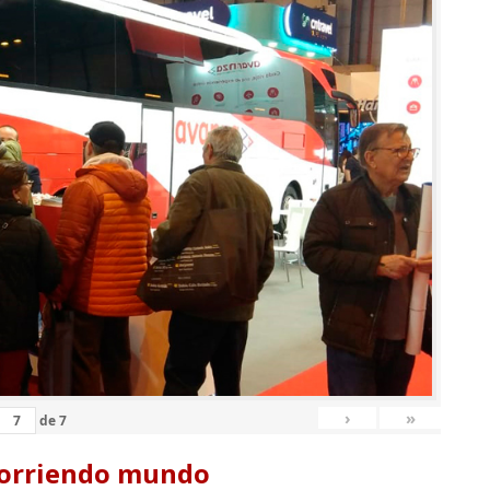
›
»
de
7
corriendo mundo