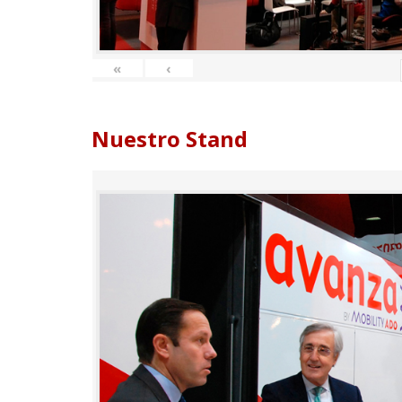
«
‹
Nuestro Stand