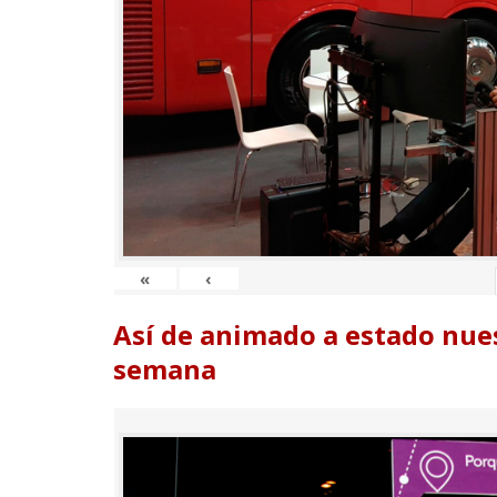
«
‹
Así de animado a estado nues
semana