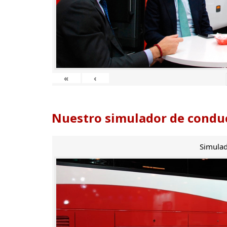
«
‹
Nuestro simulador de conduc
Simulad