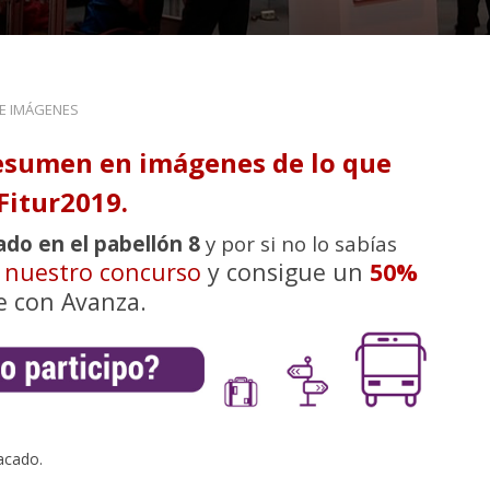
DE IMÁGENES
esumen en imágenes de lo que
Fitur2019.
ado en el pabellón 8
y por si no lo sabías
n nuestro concurso
y consigue un
50%
e con Avanza.
acado.