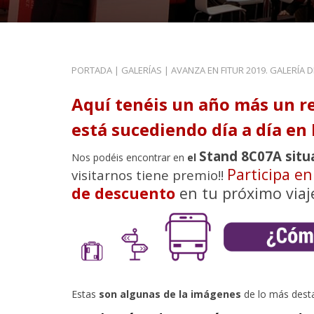
PORTADA
|
GALERÍAS
|
AVANZA EN FITUR 2019. GALERÍA 
Aquí tenéis un año más un r
está sucediendo día a día en 
Stand 8C07A situ
Nos podéis encontrar en
el
Participa e
visitarnos tiene premio!!
de descuento
en tu próximo viaj
Estas
son algunas de la imágenes
de lo más dest