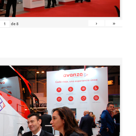
›
»
de
8