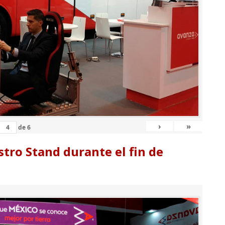
›
»
de
6
tro Stand durante el fin de