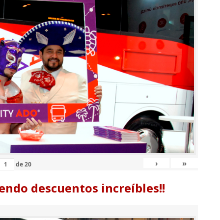
›
»
de
20
endo descuentos increíbles!!