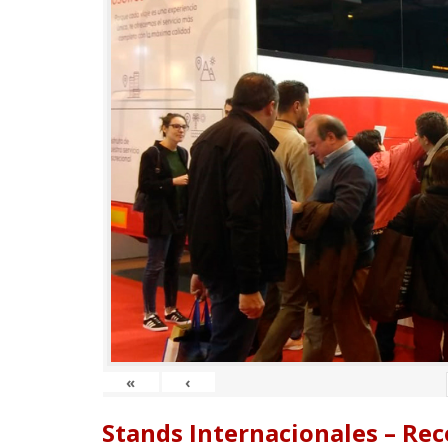
«
‹
Stands Internacionales – Re