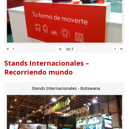
«
‹
›
»
de
7
Stands Internacionales –
Recorriendo mundo
Stands Internacionales - Botswana