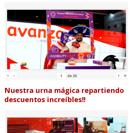
«
‹
›
»
de
20
Nuestra urna mágica repartiendo
descuentos increíbles!!