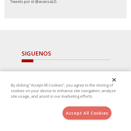
Tweets por el @avanzaLD.
SIGUENOS
By clicking “Accept All Cookies”, you agree to the storing of
cookies on your device to enhance site navigation, analyze
site usage, and assist in our marketing efforts.
Accept All Cookies
Copyright 2025 Avanza Spain
, S.L.U.(B-64405731) c/ San Norberto
48 - 50, 28021 (Madrid)