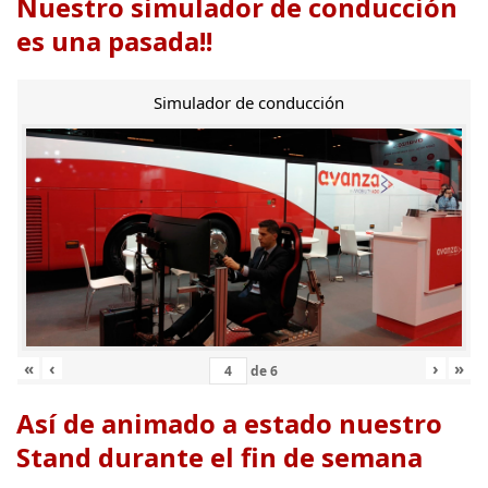
Nuestro simulador de conducción
es una pasada!!
Simulador de conducción
«
‹
›
»
de
6
Así de animado a estado nuestro
Stand durante el fin de semana