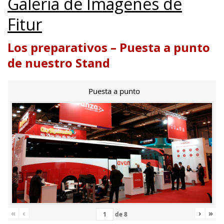
Galería de Imágenes de
Fitur
Los preparativos – Puesta a punto
de nuestro Stand
Puesta a punto
«
‹
›
»
de
8