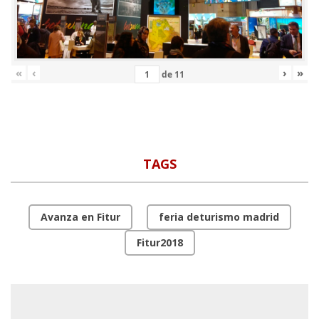
«
‹
›
»
de
11
TAGS
Avanza en Fitur
feria deturismo madrid
Fitur2018