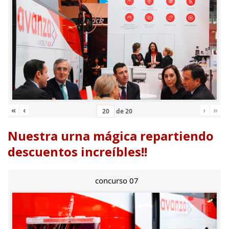
«
‹
›
»
de
20
Nuestra urna mágica repartiendo
descuentos increíbles!!
concurso 07