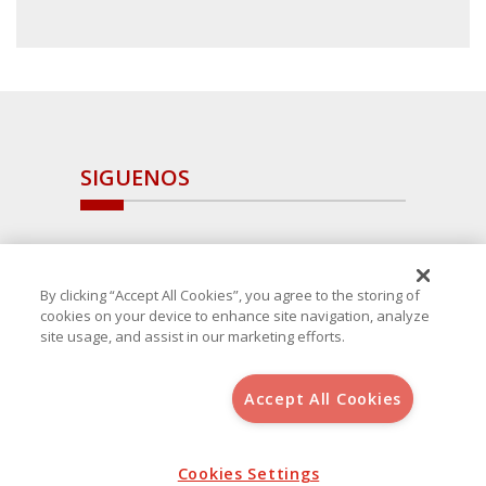
SIGUENOS
By clicking “Accept All Cookies”, you agree to the storing of
cookies on your device to enhance site navigation, analyze
site usage, and assist in our marketing efforts.
Accept All Cookies
Copyright 2025 Avanza Spain
, S.L.U.(B-64405731) c/ San Norberto
48 - 50, 28021 (Madrid)
Aviso Legal
Política de Cookies
Cookies Settings