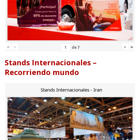
«
‹
›
»
de
7
Stands Internacionales –
Recorriendo mundo
Stands Internacionales - Iran