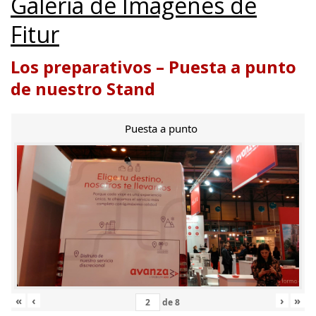
Galería de Imágenes de
Fitur
Los preparativos – Puesta a punto
de nuestro Stand
Puesta a punto
«
‹
›
»
de
8