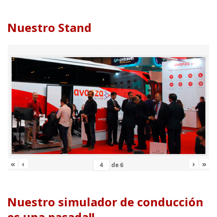
Nuestro Stand
«
‹
›
»
de
6
Nuestro simulador de conducción
es una pasada!!