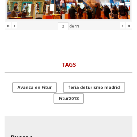
«
‹
›
»
de
11
TAGS
Avanza en Fitur
feria deturismo madrid
Fitur2018