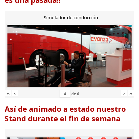
Simulador de conducción
«
‹
›
»
de
6
Así de animado a estado nuestro
Stand durante el fin de semana