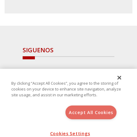
SIGUENOS
By clicking “Accept All Cookies”, you agree to the storing of
cookies on your device to enhance site navigation, analyze
site usage, and assist in our marketing efforts.
Accept All Cookies
Copyright 2025 Avanza Spain
, S.L.U.(B-64405731) c/ San Norberto
48 - 50, 28021 (Madrid)
Aviso Legal
Política de Cookies
Cookies Settings