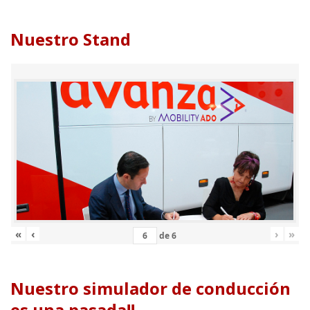
Nuestro Stand
«
‹
›
»
de
6
Nuestro simulador de conducción
es una pasada!!