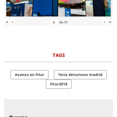
«
‹
›
»
de
11
TAGS
Avanza en Fitur
feria deturismo madrid
Fitur2018