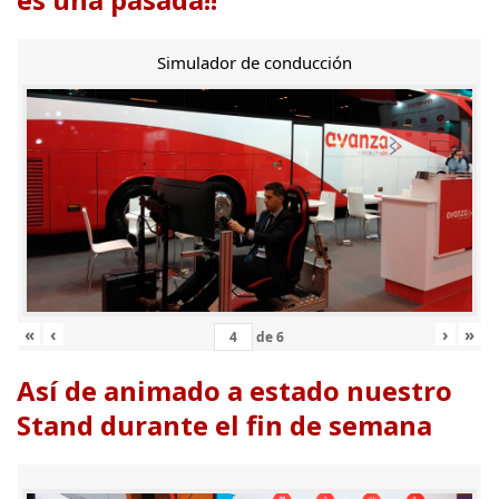
Simulador de conducción
«
‹
›
»
de
6
Así de animado a estado nuestro
Stand durante el fin de semana