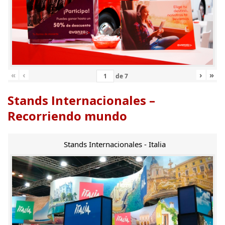
«
‹
›
»
de
7
Stands Internacionales –
Recorriendo mundo
Stands Internacionales - Italia