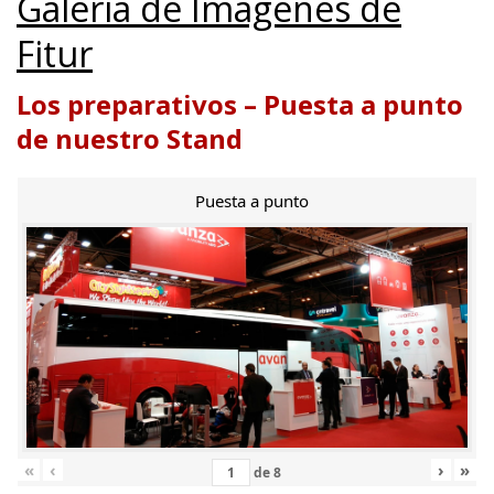
Galería de Imágenes de
Fitur
Los preparativos – Puesta a punto
de nuestro Stand
Puesta a punto
«
‹
›
»
de
8