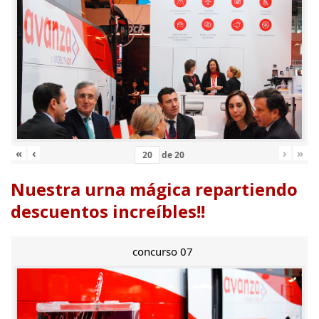
«
‹
›
»
de
20
Nuestra urna mágica repartiendo
descuentos increíbles!!
concurso 07