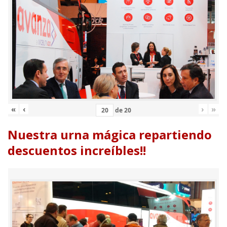
«
‹
›
»
de
20
Nuestra urna mágica repartiendo
descuentos increíbles!!