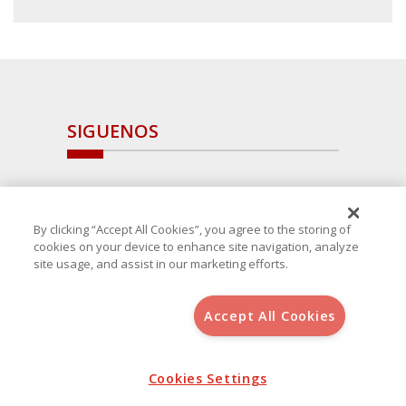
SIGUENOS
By clicking “Accept All Cookies”, you agree to the storing of
cookies on your device to enhance site navigation, analyze
site usage, and assist in our marketing efforts.
Accept All Cookies
Copyright 2025 Avanza Spain
, S.L.U.(B-64405731) c/ San Norberto
48 - 50, 28021 (Madrid)
Aviso Legal
Política de Cookies
Cookies Settings