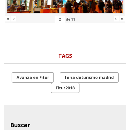
«
‹
›
»
de
11
TAGS
Avanza en Fitur
feria deturismo madrid
Fitur2018
Buscar