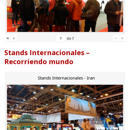
«
‹
›
»
de
7
Stands Internacionales –
Recorriendo mundo
Stands Internacionales - Iran