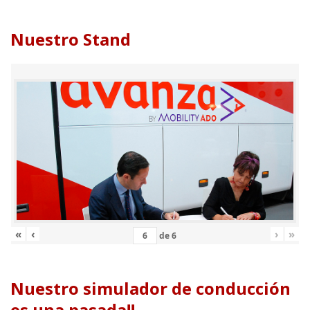
Nuestro Stand
«
‹
›
»
de
6
Nuestro simulador de conducción
es una pasada!!