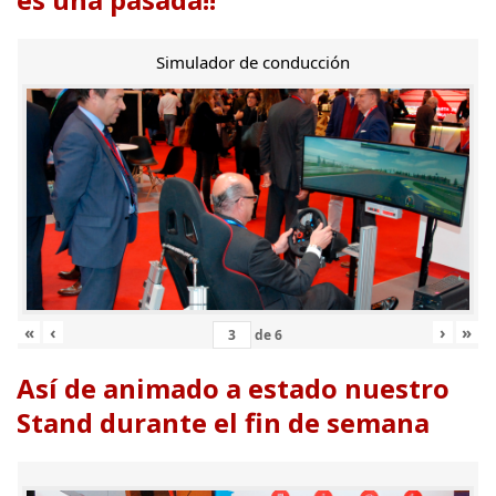
Simulador de conducción
«
‹
›
»
de
6
Así de animado a estado nuestro
Stand durante el fin de semana