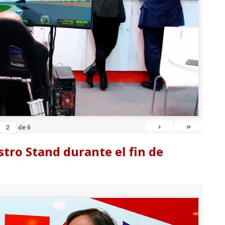
›
»
de
6
tro Stand durante el fin de