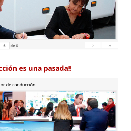
›
»
de
6
ción es una pasada!!
or de conducción