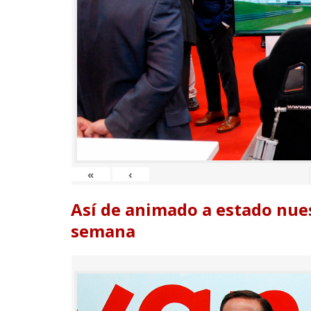
«
‹
Así de animado a estado nues
semana