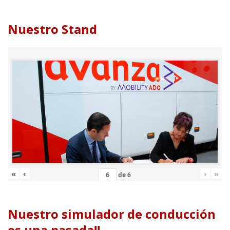
Nuestro Stand
«
‹
›
»
de
6
Nuestro simulador de conducción
es una pasada!!