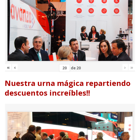
«
‹
›
»
de
20
Nuestra urna mágica repartiendo
descuentos increíbles!!