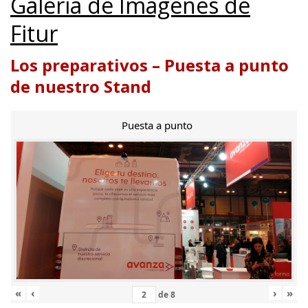
Galería de Imágenes de
Fitur
Los preparativos – Puesta a punto
de nuestro Stand
Puesta a punto
«
‹
›
»
de
8