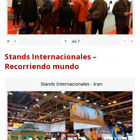
«
‹
›
»
de
7
Stands Internacionales –
Recorriendo mundo
Stands Internacionales - Iran