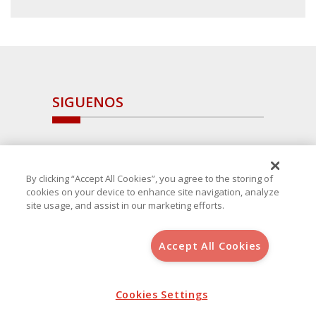
SIGUENOS
By clicking “Accept All Cookies”, you agree to the storing of
cookies on your device to enhance site navigation, analyze
site usage, and assist in our marketing efforts.
Accept All Cookies
Copyright 2025 Avanza Spain
, S.L.U.(B-64405731) c/ San Norberto
48 - 50, 28021 (Madrid)
Aviso Legal
Política de Cookies
Cookies Settings