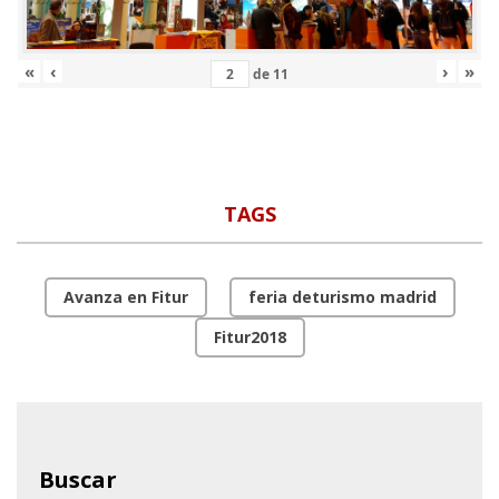
«
‹
›
»
de
11
TAGS
Avanza en Fitur
feria deturismo madrid
Fitur2018
Buscar