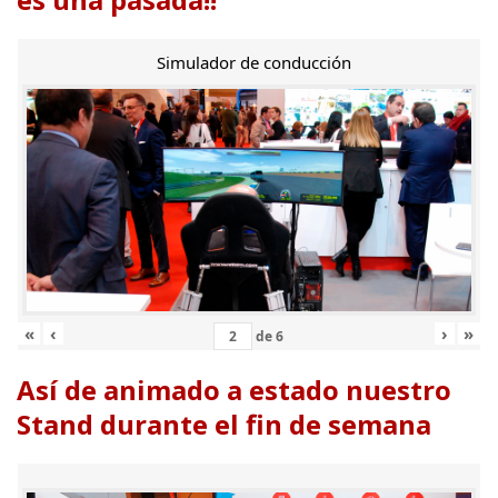
Simulador de conducción
«
‹
›
»
de
6
Así de animado a estado nuestro
Stand durante el fin de semana