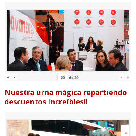
«
‹
›
»
de
20
Nuestra urna mágica repartiendo
descuentos increíbles!!