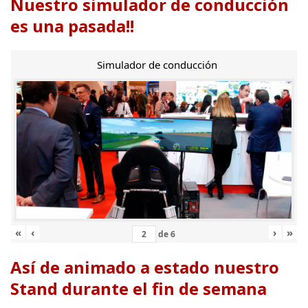
Nuestro simulador de conducción
es una pasada!!
Simulador de conducción
«
‹
›
»
de
6
Así de animado a estado nuestro
Stand durante el fin de semana