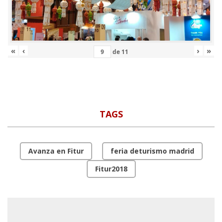
«
‹
›
»
de
11
TAGS
Avanza en Fitur
feria deturismo madrid
Fitur2018