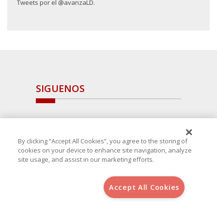
Tweets por el @avanzaLD.
SIGUENOS
By clicking “Accept All Cookies”, you agree to the storing of
cookies on your device to enhance site navigation, analyze
site usage, and assist in our marketing efforts.
Accept All Cookies
Copyright 2025 Avanza Spain
, S.L.U.(B-64405731) c/ San Norberto
48 - 50, 28021 (Madrid)