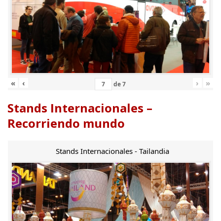
«
‹
›
»
de
7
Stands Internacionales –
Recorriendo mundo
Stands Internacionales - Tailandia