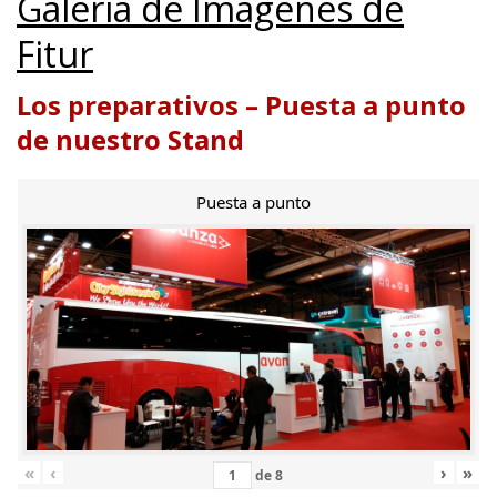
Galería de Imágenes de
Fitur
Los preparativos – Puesta a punto
de nuestro Stand
Puesta a punto
«
‹
›
»
de
8