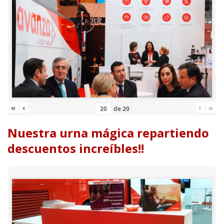
«
‹
›
»
de
20
Nuestra urna mágica repartiendo
descuentos increíbles!!