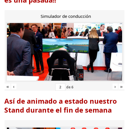
Simulador de conducción
«
‹
›
»
de
6
Así de animado a estado nuestro
Stand durante el fin de semana