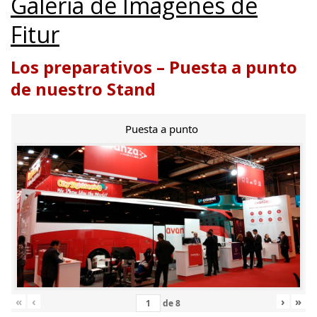
Galería de Imágenes de
Fitur
Los preparativos – Puesta a punto
de nuestro Stand
Puesta a punto
«
‹
›
»
de
8