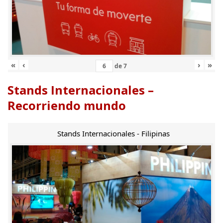
«
‹
›
»
de
7
Stands Internacionales –
Recorriendo mundo
Stands Internacionales - Filipinas