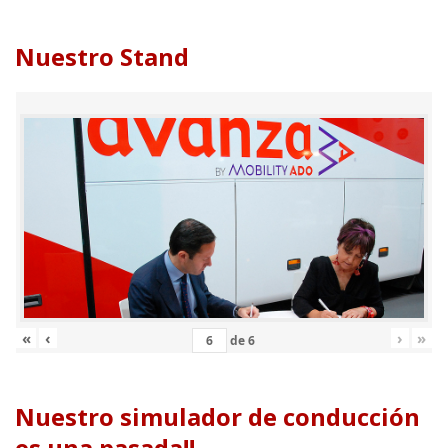
Nuestro Stand
«
‹
›
»
de
6
Nuestro simulador de conducción
es una pasada!!