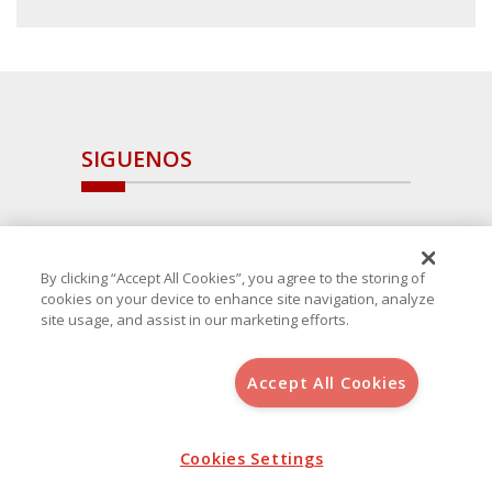
SIGUENOS
By clicking “Accept All Cookies”, you agree to the storing of
cookies on your device to enhance site navigation, analyze
site usage, and assist in our marketing efforts.
Accept All Cookies
Copyright 2025 Avanza Spain
, S.L.U.(B-64405731) c/ San Norberto
48 - 50, 28021 (Madrid)
Aviso Legal
Política de Cookies
Cookies Settings