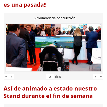
es una pasada!!
Simulador de conducción
«
‹
›
»
de
6
Así de animado a estado nuestro
Stand durante el fin de semana