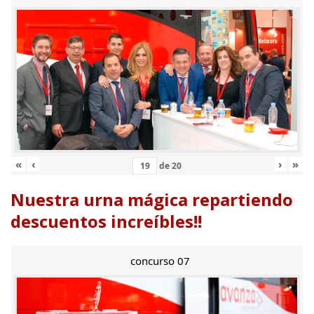
«
‹
›
»
de
20
Nuestra urna mágica repartiendo
descuentos increíbles!!
concurso 07