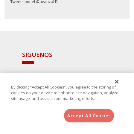
Tweets por el @avanzaLD.
SIGUENOS
By clicking “Accept All Cookies”, you agree to the storing of
cookies on your device to enhance site navigation, analyze
site usage, and assist in our marketing efforts.
Accept All Cookies
Copyright 2025 Avanza Spain
, S.L.U.(B-64405731) c/ San Norberto
48 - 50, 28021 (Madrid)