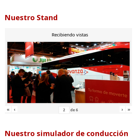
Nuestro Stand
Recibiendo vistas
«
‹
›
»
de
6
Nuestro simulador de conducción