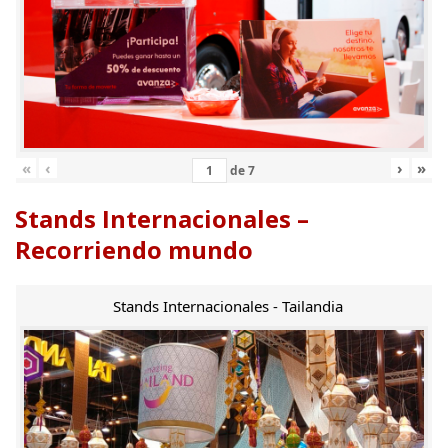
«
‹
›
»
de
7
Stands Internacionales –
Recorriendo mundo
Stands Internacionales - Tailandia