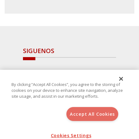
SIGUENOS
By clicking “Accept All Cookies”, you agree to the storing of
cookies on your device to enhance site navigation, analyze
site usage, and assist in our marketing efforts.
Accept All Cookies
Copyright 2025 Avanza Spain
, S.L.U.(B-64405731) c/ San Norberto
48 - 50, 28021 (Madrid)
Aviso Legal
Política de Cookies
Cookies Settings