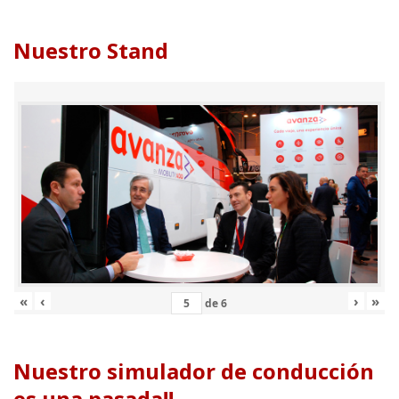
Nuestro Stand
«
‹
›
»
de
6
Nuestro simulador de conducción
es una pasada!!