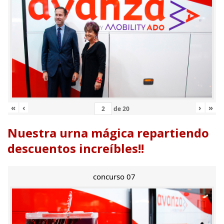
«
‹
›
»
de
20
Nuestra urna mágica repartiendo
descuentos increíbles!!
concurso 07