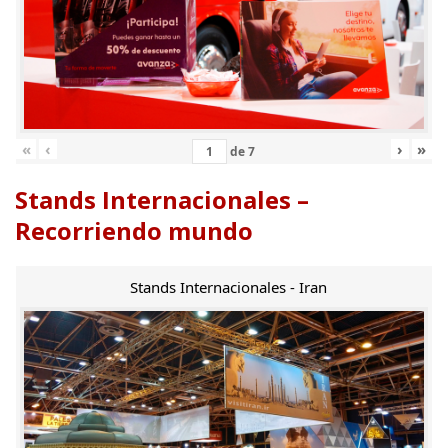
«
‹
›
»
de
7
Stands Internacionales –
Recorriendo mundo
Stands Internacionales - Iran