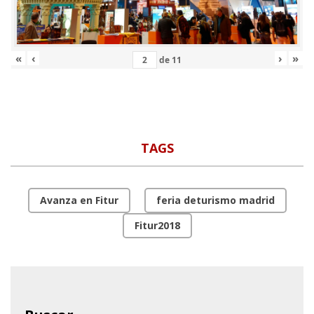
«
‹
›
»
de
11
TAGS
Avanza en Fitur
feria deturismo madrid
Fitur2018