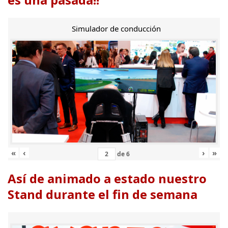
Simulador de conducción
«
‹
›
»
de
6
Así de animado a estado nuestro
Stand durante el fin de semana