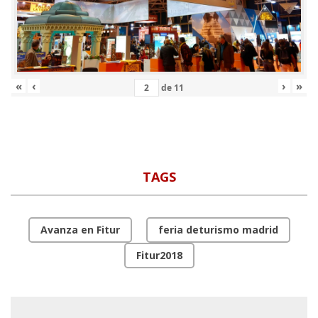
«
‹
›
»
de
11
TAGS
Avanza en Fitur
feria deturismo madrid
Fitur2018