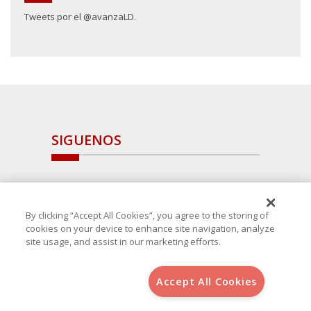
Tweets por el @avanzaLD.
SIGUENOS
By clicking “Accept All Cookies”, you agree to the storing of
cookies on your device to enhance site navigation, analyze
site usage, and assist in our marketing efforts.
Accept All Cookies
Copyright 2025 Avanza Spain
, S.L.U.(B-64405731) c/ San Norberto
48 - 50, 28021 (Madrid)