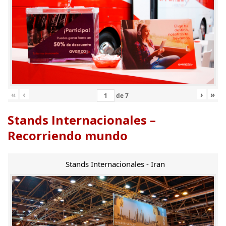
«
‹
›
»
de
7
Stands Internacionales –
Recorriendo mundo
Stands Internacionales - Iran