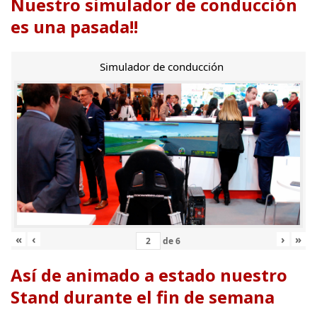
Nuestro simulador de conducción
es una pasada!!
Simulador de conducción
«
‹
›
»
de
6
Así de animado a estado nuestro
Stand durante el fin de semana