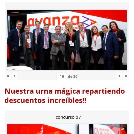
«
‹
›
»
de
20
Nuestra urna mágica repartiendo
descuentos increíbles!!
concurso 07