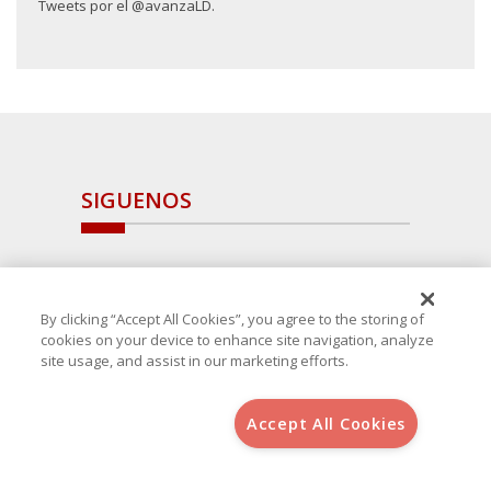
Tweets por el @avanzaLD.
SIGUENOS
By clicking “Accept All Cookies”, you agree to the storing of
cookies on your device to enhance site navigation, analyze
site usage, and assist in our marketing efforts.
Accept All Cookies
Copyright 2025 Avanza Spain
, S.L.U.(B-64405731) c/ San Norberto
48 - 50, 28021 (Madrid)