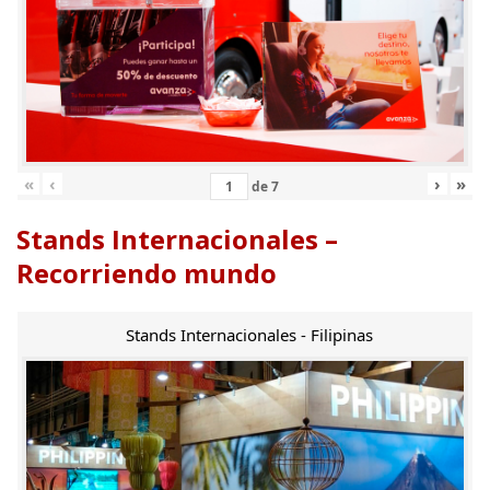
«
‹
›
»
de
7
Stands Internacionales –
Recorriendo mundo
Stands Internacionales - Filipinas