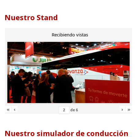
Nuestro Stand
Recibiendo vistas
«
‹
›
»
de
6
Nuestro simulador de conducción