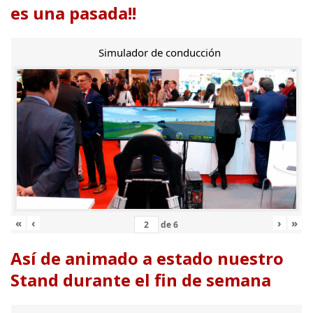
es una pasada!!
Simulador de conducción
«
‹
›
»
de
6
Así de animado a estado nuestro
Stand durante el fin de semana