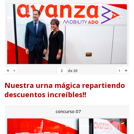
«
‹
›
»
de
20
Nuestra urna mágica repartiendo
descuentos increíbles!!
concurso 07