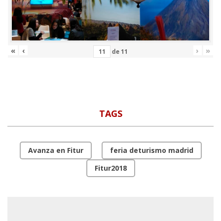
«
‹
›
»
de
11
TAGS
Avanza en Fitur
feria deturismo madrid
Fitur2018