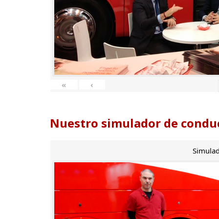
«
‹
Nuestro simulador de conduc
Simulad