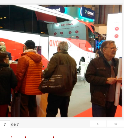
›
»
de
7