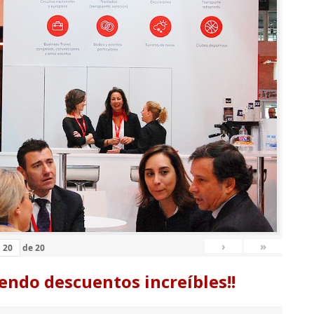
›
»
de
20
endo descuentos increíbles!!