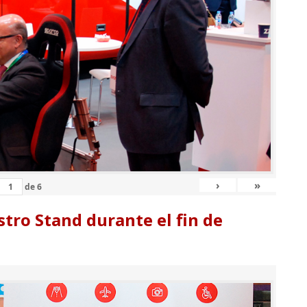
›
»
de
6
tro Stand durante el fin de