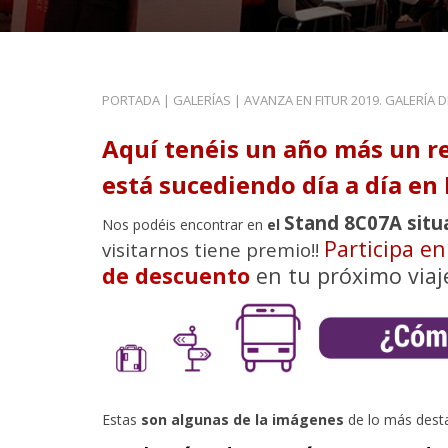
PORTADA
|
GALERÍAS
|
AVANZA EN FITUR 2019. GALERÍA 
Aquí tenéis un año más un r
está sucediendo día a día en 
Stand 8C07A situ
Nos podéis encontrar en
el
Participa e
visitarnos tiene premio!!
de descuento
en tu próximo viaj
Estas
son algunas de la imágenes
de lo más dest