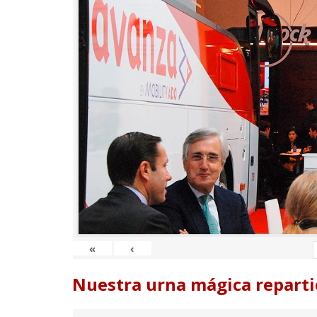
«
‹
Nuestra urna mágica reparti