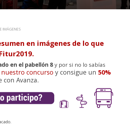
DE IMÁGENES
esumen en imágenes de lo que
Fitur2019.
ado en el pabellón 8
y por si no lo sabías
n nuestro concurso
y consigue un
50%
e con Avanza.
acado.