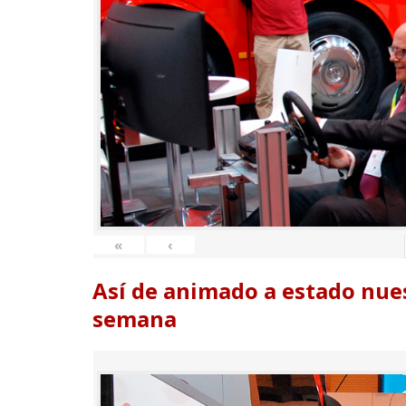
«
‹
Así de animado a estado nues
semana