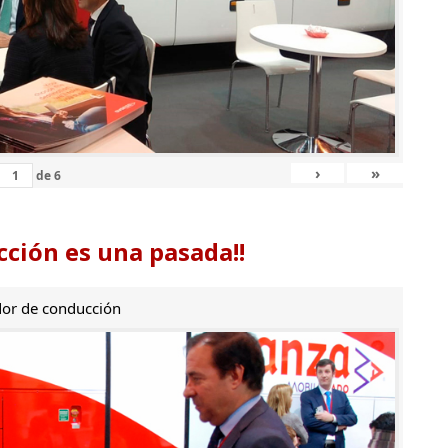
›
»
de
6
ción es una pasada!!
or de conducción