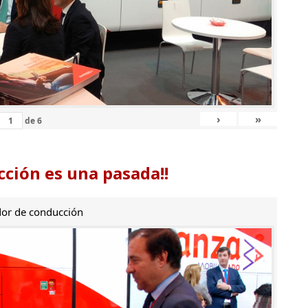
›
»
de
6
ción es una pasada!!
or de conducción