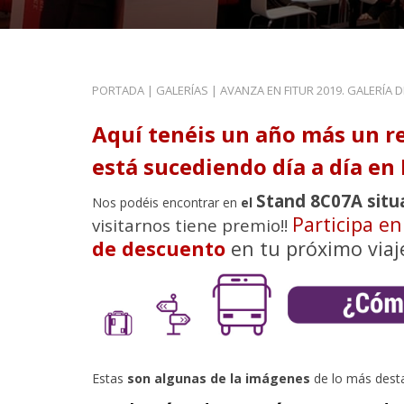
PORTADA
|
GALERÍAS
|
AVANZA EN FITUR 2019. GALERÍA 
Aquí tenéis un año más un r
está sucediendo día a día en 
Stand 8C07A situ
Nos podéis encontrar en
el
Participa e
visitarnos tiene premio!!
de descuento
en tu próximo viaj
Estas
son algunas de la imágenes
de lo más dest