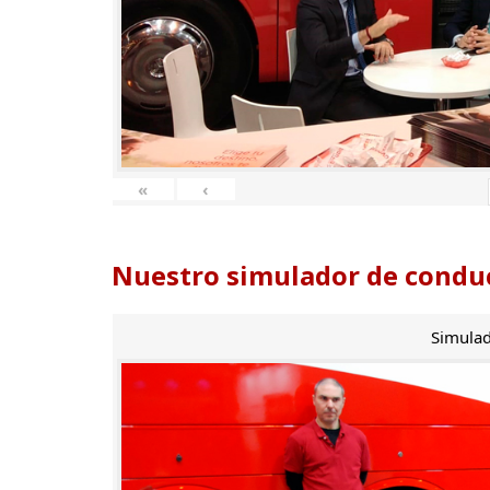
«
‹
Nuestro simulador de conduc
Simulad