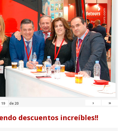
›
»
de
20
endo descuentos increíbles!!