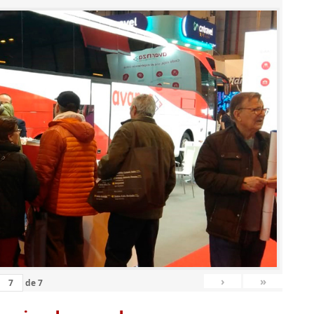
›
»
de
7