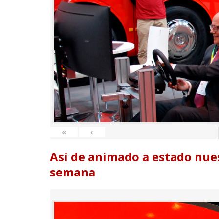
«
‹
Así de animado a estado nues
semana