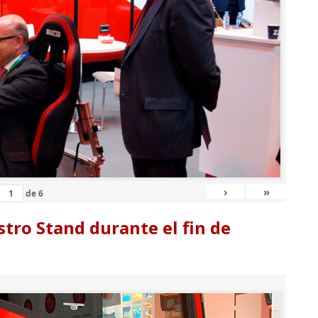
›
»
de
6
tro Stand durante el fin de