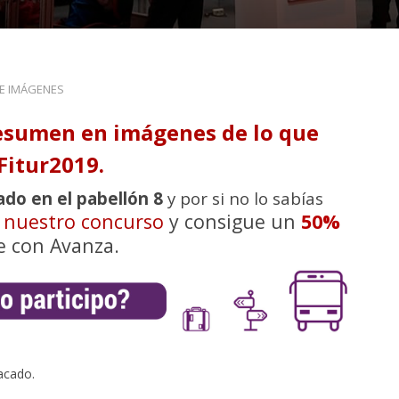
DE IMÁGENES
esumen en imágenes de lo que
Fitur2019.
ado en el pabellón 8
y por si no lo sabías
n nuestro concurso
y consigue un
50%
e con Avanza.
acado.