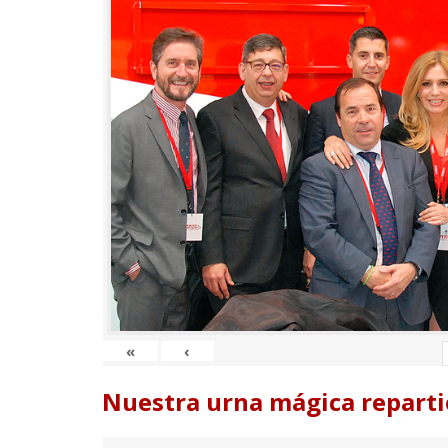
«
‹
Nuestra urna mágica reparti