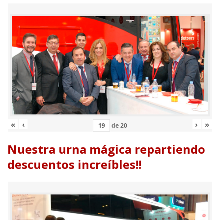
«
‹
›
»
de
20
Nuestra urna mágica repartiendo
descuentos increíbles!!