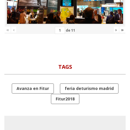
«
‹
›
»
de
11
TAGS
Avanza en Fitur
feria deturismo madrid
Fitur2018