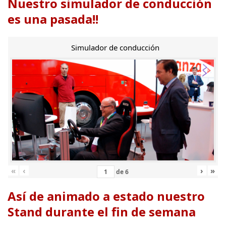
Nuestro simulador de conducción
es una pasada!!
Simulador de conducción
«
‹
›
»
de
6
Así de animado a estado nuestro
Stand durante el fin de semana