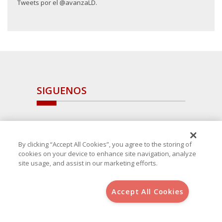
Tweets por el @avanzaLD.
SIGUENOS
By clicking “Accept All Cookies”, you agree to the storing of
cookies on your device to enhance site navigation, analyze
site usage, and assist in our marketing efforts.
Accept All Cookies
Copyright 2025 Avanza Spain
, S.L.U.(B-64405731) c/ San Norberto
48 - 50, 28021 (Madrid)