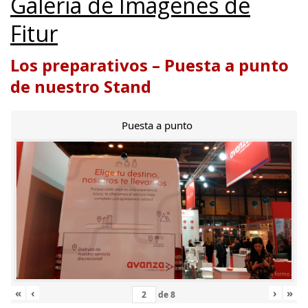
Galería de Imágenes de
Fitur
Los preparativos – Puesta a punto
de nuestro Stand
Puesta a punto
«
‹
›
»
de
8