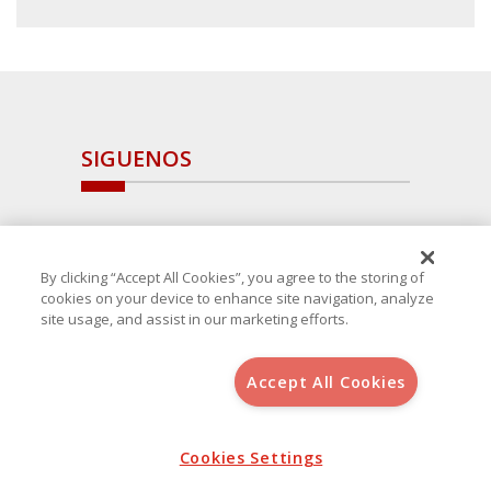
SIGUENOS
By clicking “Accept All Cookies”, you agree to the storing of
cookies on your device to enhance site navigation, analyze
site usage, and assist in our marketing efforts.
Accept All Cookies
Copyright 2025 Avanza Spain
, S.L.U.(B-64405731) c/ San Norberto
48 - 50, 28021 (Madrid)
Aviso Legal
Política de Cookies
Cookies Settings