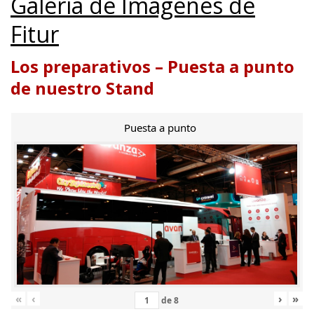
Galería de Imágenes de
Fitur
Los preparativos – Puesta a punto
de nuestro Stand
Puesta a punto
«
‹
›
»
de
8