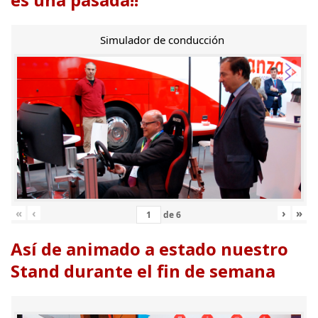
Simulador de conducción
«
‹
›
»
de
6
Así de animado a estado nuestro
Stand durante el fin de semana