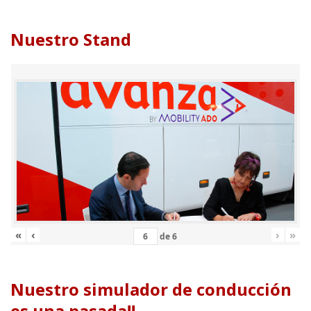
Nuestro Stand
«
‹
›
»
de
6
Nuestro simulador de conducción
es una pasada!!