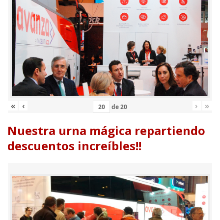
«
‹
›
»
de
20
Nuestra urna mágica repartiendo
descuentos increíbles!!