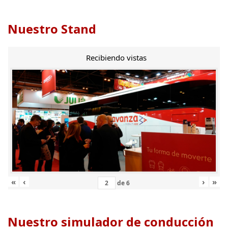
Nuestro Stand
Recibiendo vistas
«
‹
›
»
de
6
Nuestro simulador de conducción