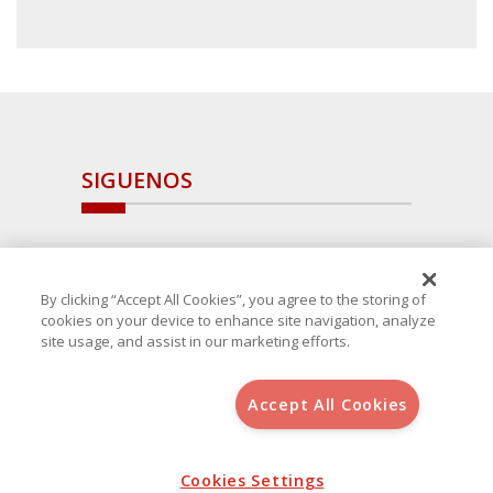
SIGUENOS
By clicking “Accept All Cookies”, you agree to the storing of
cookies on your device to enhance site navigation, analyze
site usage, and assist in our marketing efforts.
Accept All Cookies
Copyright 2025 Avanza Spain
, S.L.U.(B-64405731) c/ San Norberto
48 - 50, 28021 (Madrid)
Aviso Legal
Política de Cookies
Cookies Settings