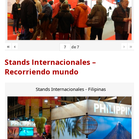
«
‹
›
»
de
7
Stands Internacionales –
Recorriendo mundo
Stands Internacionales - Filipinas