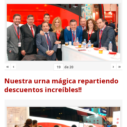
«
‹
›
»
de
20
Nuestra urna mágica repartiendo
descuentos increíbles!!