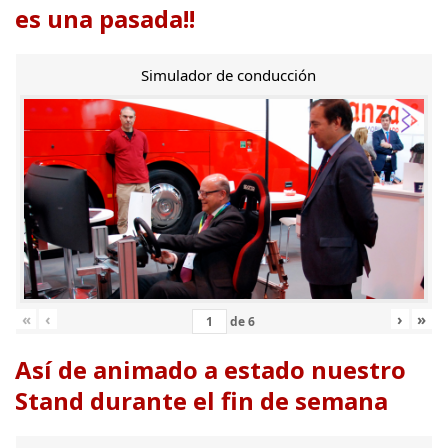
es una pasada!!
Simulador de conducción
«
‹
›
»
de
6
Así de animado a estado nuestro
Stand durante el fin de semana