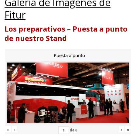
Galería de Imágenes de
Fitur
Los preparativos – Puesta a punto
de nuestro Stand
Puesta a punto
«
‹
›
»
de
8