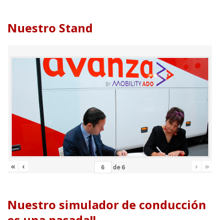
Nuestro Stand
«
‹
›
»
de
6
Nuestro simulador de conducción
es una pasada!!