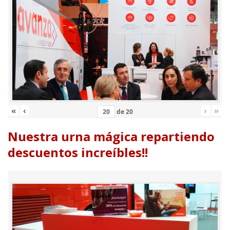
«
‹
›
»
de
20
Nuestra urna mágica repartiendo
descuentos increíbles!!