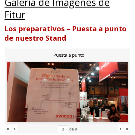
Galería de Imágenes de
Fitur
Los preparativos – Puesta a punto
de nuestro Stand
Puesta a punto
«
‹
›
»
de
8