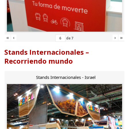
«
‹
›
»
de
7
Stands Internacionales –
Recorriendo mundo
Stands Internacionales - Israel