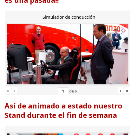
Simulador de conducción
«
‹
›
»
de
6
Así de animado a estado nuestro
Stand durante el fin de semana