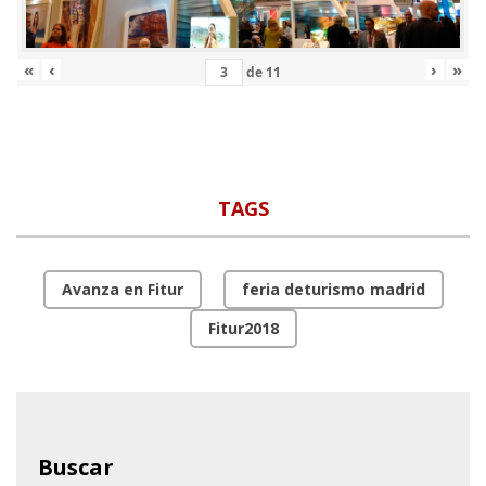
«
‹
›
»
de
11
TAGS
Avanza en Fitur
feria deturismo madrid
Fitur2018
Buscar