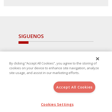
SIGUENOS
By clicking “Accept All Cookies”, you agree to the storing of
cookies on your device to enhance site navigation, analyze
site usage, and assist in our marketing efforts.
Accept All Cookies
Copyright 2025 Avanza Spain
, S.L.U.(B-64405731) c/ San Norberto
48 - 50, 28021 (Madrid)
Aviso Legal
Política de Cookies
Cookies Settings