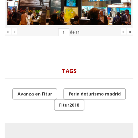
«
‹
›
»
de
11
TAGS
Avanza en Fitur
feria deturismo madrid
Fitur2018