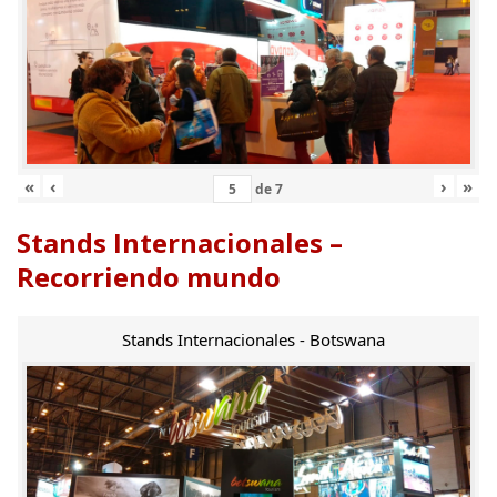
«
‹
›
»
de
7
Stands Internacionales –
Recorriendo mundo
Stands Internacionales - Botswana