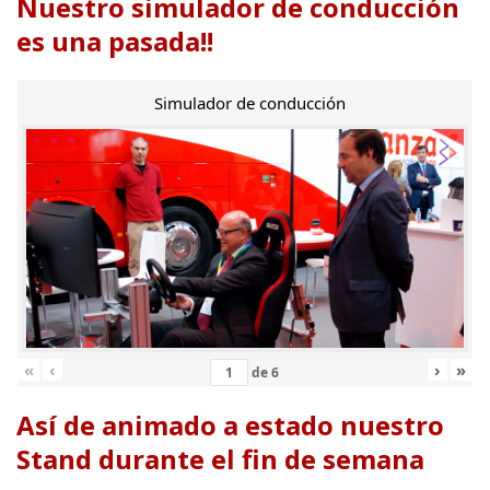
Nuestro simulador de conducción
es una pasada!!
Simulador de conducción
«
‹
›
»
de
6
Así de animado a estado nuestro
Stand durante el fin de semana