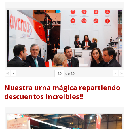
«
‹
›
»
de
20
Nuestra urna mágica repartiendo
descuentos increíbles!!