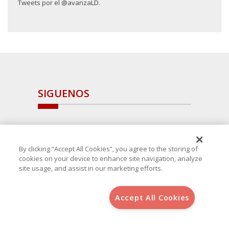
Tweets por el @avanzaLD.
SIGUENOS
By clicking “Accept All Cookies”, you agree to the storing of
cookies on your device to enhance site navigation, analyze
site usage, and assist in our marketing efforts.
Accept All Cookies
Copyright 2025 Avanza Spain
, S.L.U.(B-64405731) c/ San Norberto
48 - 50, 28021 (Madrid)