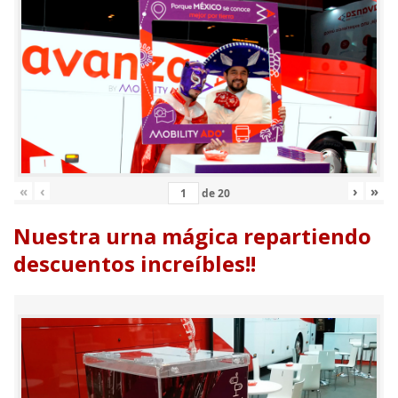
«
‹
›
»
de
20
Nuestra urna mágica repartiendo
descuentos increíbles!!