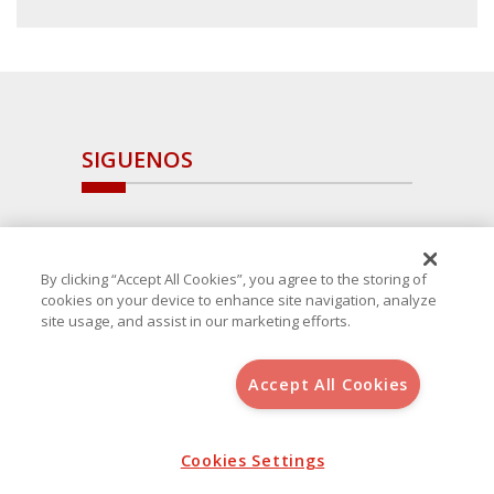
SIGUENOS
By clicking “Accept All Cookies”, you agree to the storing of
cookies on your device to enhance site navigation, analyze
site usage, and assist in our marketing efforts.
Accept All Cookies
Copyright 2025 Avanza Spain
, S.L.U.(B-64405731) c/ San Norberto
48 - 50, 28021 (Madrid)
Aviso Legal
Política de Cookies
Cookies Settings