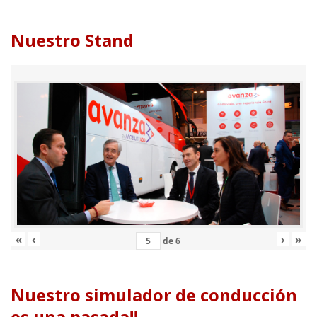
Nuestro Stand
«
‹
›
»
de
6
Nuestro simulador de conducción
es una pasada!!