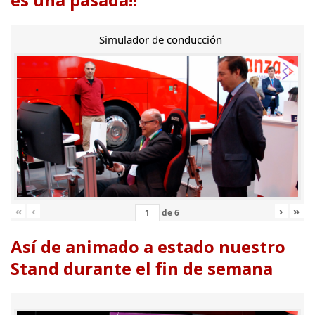
Simulador de conducción
«
‹
›
»
de
6
Así de animado a estado nuestro
Stand durante el fin de semana