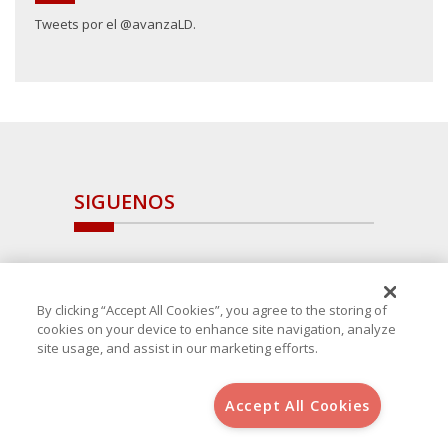
Tweets por el @avanzaLD.
SIGUENOS
By clicking “Accept All Cookies”, you agree to the storing of
cookies on your device to enhance site navigation, analyze
site usage, and assist in our marketing efforts.
Accept All Cookies
Copyright 2025 Avanza Spain
, S.L.U.(B-64405731) c/ San Norberto
48 - 50, 28021 (Madrid)