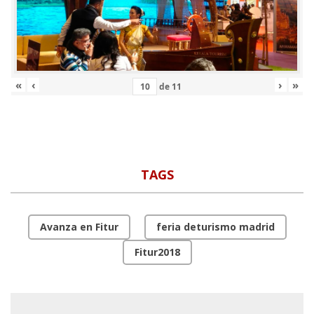
«
‹
›
»
de
11
TAGS
Avanza en Fitur
feria deturismo madrid
Fitur2018