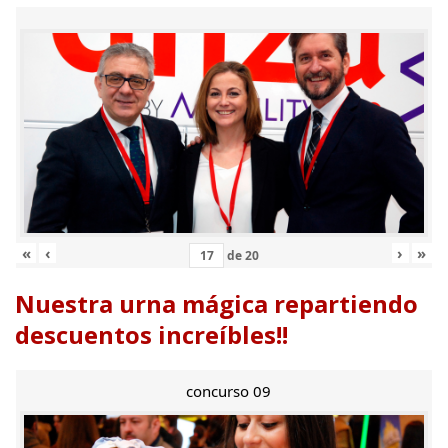
«
‹
›
»
de
20
Nuestra urna mágica repartiendo
descuentos increíbles!!
concurso 09