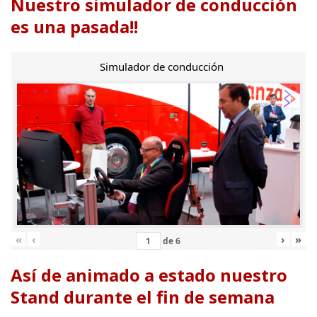
Nuestro simulador de conducción
es una pasada!!
Simulador de conducción
«
‹
›
»
de
6
Así de animado a estado nuestro
Stand durante el fin de semana