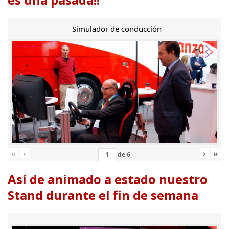
Simulador de conducción
«
‹
›
»
de
6
Así de animado a estado nuestro
Stand durante el fin de semana