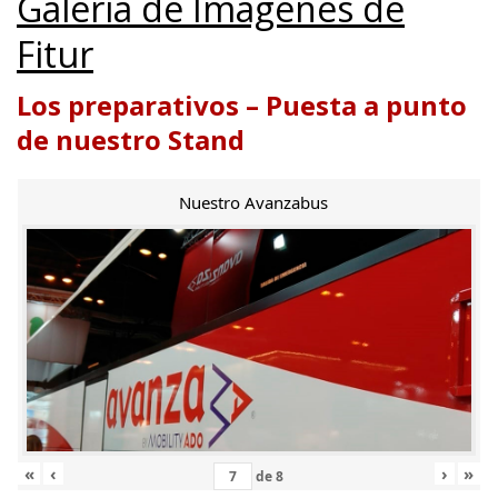
Galería de Imágenes de
Fitur
Los preparativos – Puesta a punto
de nuestro Stand
Nuestro Avanzabus
«
‹
›
»
de
8