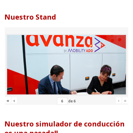
Nuestro Stand
«
‹
›
»
de
6
Nuestro simulador de conducción
es una pasada!!