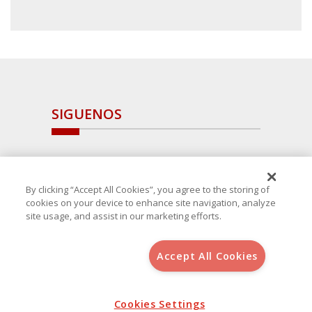
SIGUENOS
By clicking “Accept All Cookies”, you agree to the storing of
cookies on your device to enhance site navigation, analyze
site usage, and assist in our marketing efforts.
Accept All Cookies
Copyright 2025 Avanza Spain
, S.L.U.(B-64405731) c/ San Norberto
48 - 50, 28021 (Madrid)
Aviso Legal
Política de Cookies
Cookies Settings