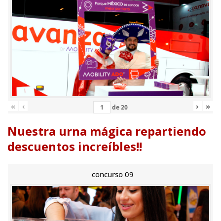
«
‹
›
»
de
20
Nuestra urna mágica repartiendo
descuentos increíbles!!
concurso 09