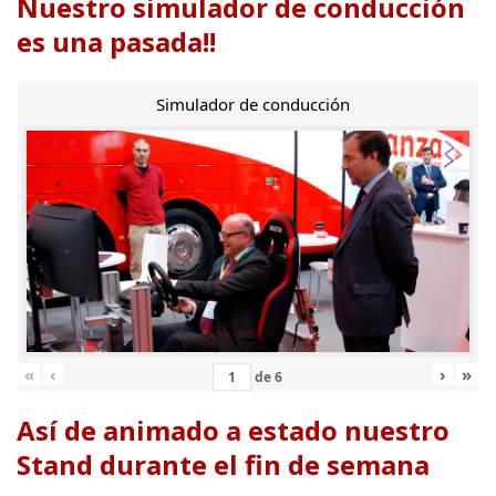
Nuestro simulador de conducción
es una pasada!!
Simulador de conducción
«
‹
›
»
de
6
Así de animado a estado nuestro
Stand durante el fin de semana