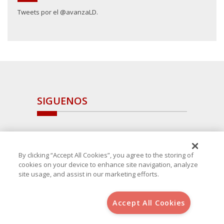
Tweets por el @avanzaLD.
SIGUENOS
By clicking “Accept All Cookies”, you agree to the storing of
cookies on your device to enhance site navigation, analyze
site usage, and assist in our marketing efforts.
Accept All Cookies
Copyright 2025 Avanza Spain
, S.L.U.(B-64405731) c/ San Norberto
48 - 50, 28021 (Madrid)