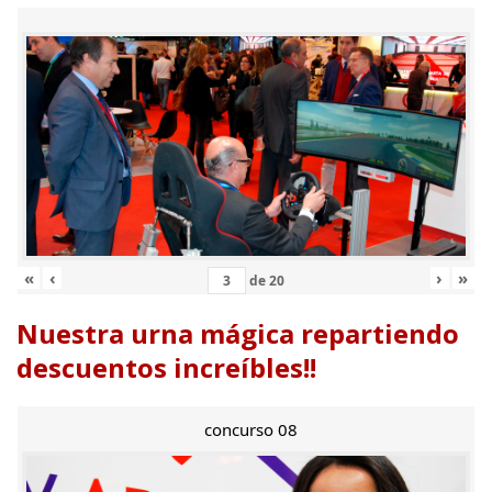
«
‹
›
»
de
20
Nuestra urna mágica repartiendo
descuentos increíbles!!
concurso 08