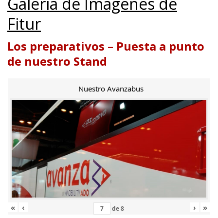
Galería de Imágenes de
Fitur
Los preparativos – Puesta a punto
de nuestro Stand
Nuestro Avanzabus
«
‹
›
»
de
8