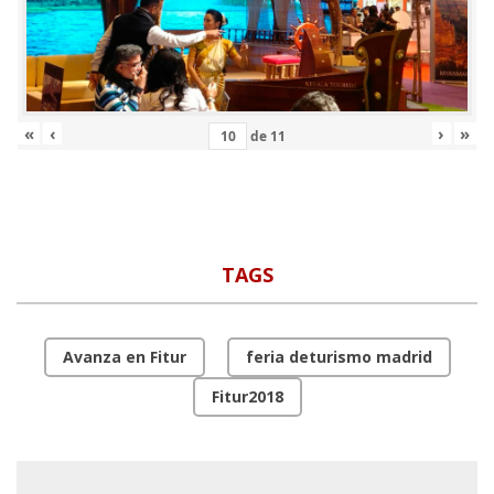
«
‹
›
»
de
11
TAGS
Avanza en Fitur
feria deturismo madrid
Fitur2018