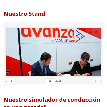
Nuestro Stand
«
‹
›
»
de
6
Nuestro simulador de conducción
es una pasada!!