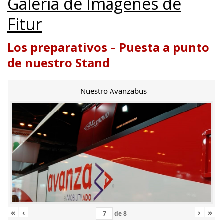
Galería de Imágenes de
Fitur
Los preparativos – Puesta a punto
de nuestro Stand
Nuestro Avanzabus
«
‹
›
»
de
8