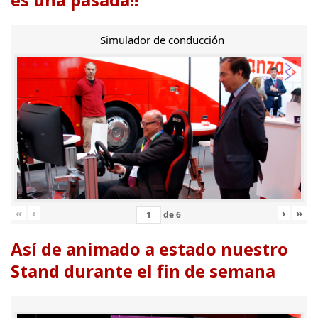
Simulador de conducción
«
‹
›
»
de
6
Así de animado a estado nuestro
Stand durante el fin de semana