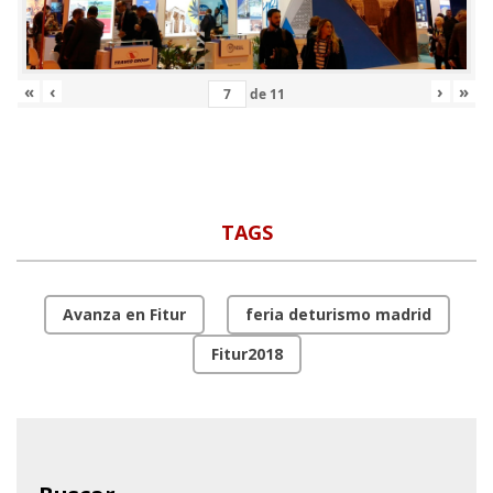
«
‹
›
»
de
11
TAGS
Avanza en Fitur
feria deturismo madrid
Fitur2018