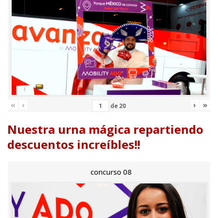
«
‹
›
»
de
20
Nuestra urna mágica repartiendo
descuentos increíbles!!
concurso 08