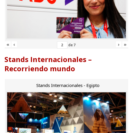
«
‹
›
»
de
7
Stands Internacionales –
Recorriendo mundo
Stands Internacionales - Egipto