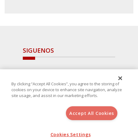
SIGUENOS
By clicking “Accept All Cookies”, you agree to the storing of
cookies on your device to enhance site navigation, analyze
site usage, and assist in our marketing efforts.
Accept All Cookies
Copyright 2025 Avanza Spain
, S.L.U.(B-64405731) c/ San Norberto
48 - 50, 28021 (Madrid)
Aviso Legal
Política de Cookies
Cookies Settings